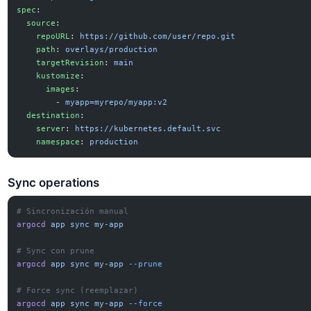
spec
:
  source
:
    repoURL
: 
https://github.com/user/repo.git
    path
: 
overlays/production
    targetRevision
: 
main
    kustomize
:
      images
:
        - 
myapp=myrepo/myapp:v2
  destination
:
    server
: 
https://kubernetes.default.svc
    namespace
: 
production
Sync operations
# Sincronización manual
argocd
 app
 sync
 my-app
# Sync con prune
argocd
 app
 sync
 my-app
 --prune
# Force sync (reemplazar)
argocd
 app
 sync
 my-app
 --force