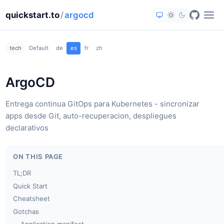
quickstart.to
/
argocd
tech
Default
de
es
fr
zh
ArgoCD
Entrega continua GitOps para Kubernetes - sincronizar
apps desde Git, auto-recuperacion, despliegues
declarativos
ON THIS PAGE
TL;DR
Quick Start
Cheatsheet
Gotchas