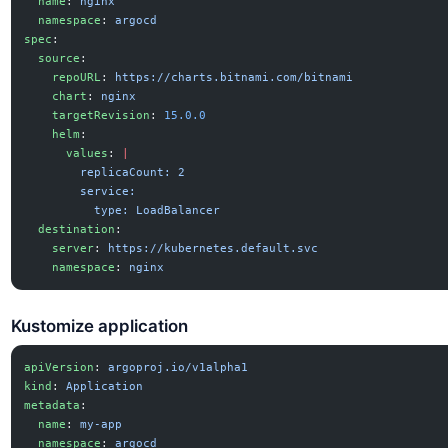
  name
: 
nginx
  namespace
: 
argocd
spec
:
  source
:
    repoURL
: 
https://charts.bitnami.com/bitnami
    chart
: 
nginx
    targetRevision
: 
15.0.0
    helm
:
      values
: 
|
        replicaCount: 2
        service:
          type: LoadBalancer
  destination
:
    server
: 
https://kubernetes.default.svc
    namespace
: 
nginx
Kustomize application
apiVersion
: 
argoproj.io/v1alpha1
kind
: 
Application
metadata
:
  name
: 
my-app
  namespace
: 
argocd