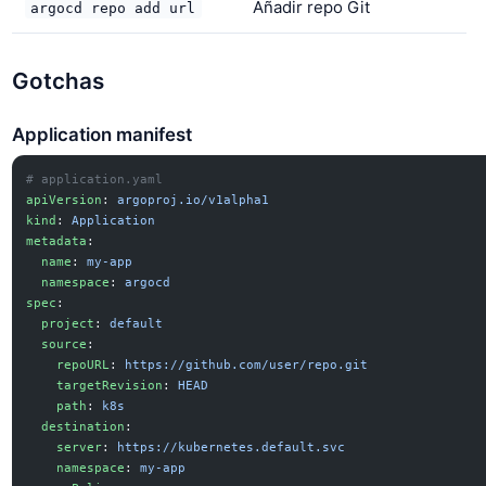
Añadir repo Git
argocd repo add url
Gotchas
Application manifest
# application.yaml
apiVersion
: 
argoproj.io/v1alpha1
kind
: 
Application
metadata
:
  name
: 
my-app
  namespace
: 
argocd
spec
:
  project
: 
default
  source
:
    repoURL
: 
https://github.com/user/repo.git
    targetRevision
: 
HEAD
    path
: 
k8s
  destination
:
    server
: 
https://kubernetes.default.svc
    namespace
: 
my-app