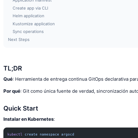
Application manifest
Create app via CLI
Helm application
Kustomize application
Sync operations
Next Steps
TL;DR
Qué
: Herramienta de entrega continua GitOps declarativa par
Por qué
: Git como única fuente de verdad, sincronización auto
Quick Start
Instalar en Kubernetes
:
kubectl
 create
 namespace
 argocd