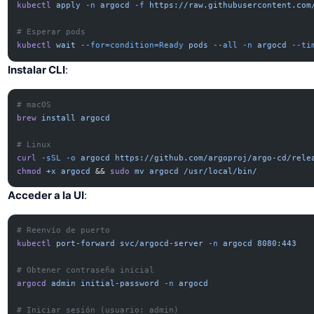
kubectl
 apply
 -n
 argocd
 -f
 https://raw.githubusercontent.com
# Esperar pods
kubectl
 wait
 --for=condition=Ready
 pods
 --all
 -n
 argocd
 --ti
Instalar CLI
:
# macOS
brew
 install
 argocd
# Linux
curl
 -sSL
 -o
 argocd
 https://github.com/argoproj/argo-cd/rele
chmod
 +x
 argocd
 && 
sudo
 mv
 argocd
 /usr/local/bin/
Acceder a la UI
:
# Reenvío de puerto
kubectl
 port-forward
 svc/argocd-server
 -n
 argocd
 8080:443
# Obtener contraseña inicial
argocd
 admin
 initial-password
 -n
 argocd
# Iniciar sesión (usuario: admin)