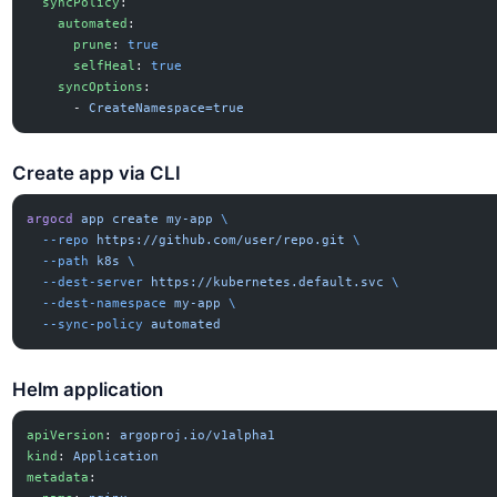
  syncPolicy
:
    automated
:
      prune
: 
true
      selfHeal
: 
true
    syncOptions
:
      - 
CreateNamespace=true
Create app via CLI
argocd
 app
 create
 my-app
 \
  --repo
 https://github.com/user/repo.git
 \
  --path
 k8s
 \
  --dest-server
 https://kubernetes.default.svc
 \
  --dest-namespace
 my-app
 \
  --sync-policy
 automated
Helm application
apiVersion
: 
argoproj.io/v1alpha1
kind
: 
Application
metadata
: