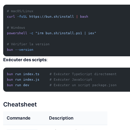
# macOS/Linux
curl
 -fsSL
 https://bun.sh/install
 |
 bash
# Windows
powershell
 -c
 "irm bun.sh/install.ps1 | iex"
# Vérifier la version
bun
 --version
Exécuter des scripts
:
bun
 run
 index.ts
     # Exécuter TypeScript directement
bun
 run
 index.js
     # Exécuter JavaScript
bun
 run
 dev
          # Exécuter un script package.json
Cheatsheet
Commande
Description