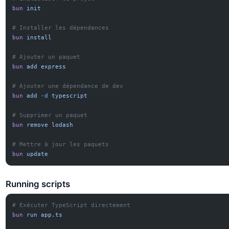
bun
 init
# Installer les dépendances
bun
 install
# Ajouter un paquet
bun
 add
 express
# Ajouter une dépendance de dev
bun
 add
 -d
 typescript
# Supprimer un paquet
bun
 remove
 lodash
# Mettre à jour les paquets
bun
 update
Running scripts
# Exécuter TypeScript directement
bun
 run
 app.ts