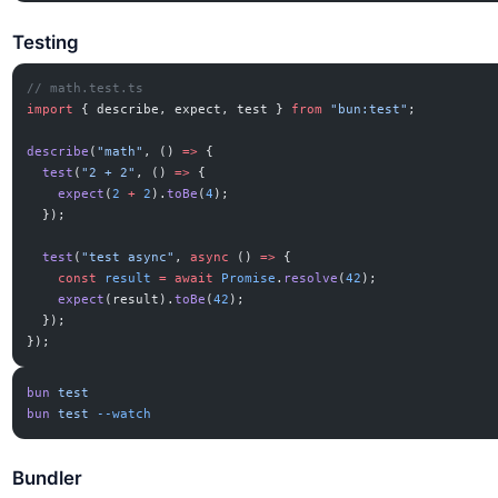
Testing
// math.test.ts
import
 { describe, expect, test } 
from
 "bun:test"
;
describe
(
"math"
, () 
=>
 {
  test
(
"2 + 2"
, () 
=>
 {
    expect
(
2
 +
 2
).
toBe
(
4
);
  });
  test
(
"test async"
, 
async
 () 
=>
 {
    const
 result
 =
 await
 Promise
.
resolve
(
42
);
    expect
(result).
toBe
(
42
);
  });
});
bun
 test
bun
 test
 --watch
Bundler