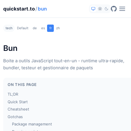
quickstart.to
/
bun
tech
Default
de
es
fr
zh
Bun
Boite a outils JavaScript tout-en-un - runtime ultra-rapide,
bundler, testeur et gestionnaire de paquets
ON THIS PAGE
TL;DR
Quick Start
Cheatsheet
Gotchas
Package management