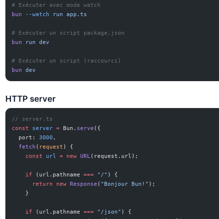
# Exécuter avec mode watch
bun
 --watch
 run
 app.ts
# Exécuter un script package.json
bun
 run
 dev
# Exécuter un script (raccourci)
bun
 dev
HTTP server
// server.ts
const
 server
 =
 Bun.
serve
({
  port: 
3000
,
  fetch
(
request
) {
    const
 url
 =
 new
 URL
(request.url);
    if
 (url.pathname 
===
 "/"
) {
      return
 new
 Response
(
"Bonjour Bun!"
);
    }
    if
 (url.pathname 
===
 "/json"
) {