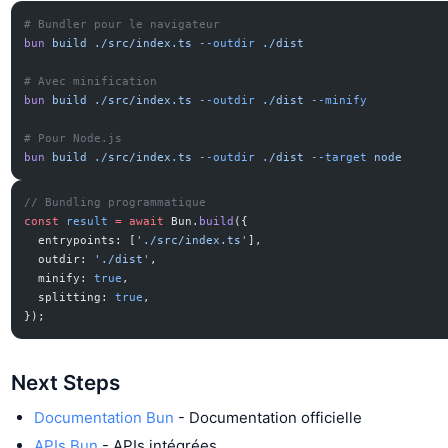
# Bundler pour le navigateur
bun
 build
 ./src/index.ts
 --outdir
 ./dist
# Avec minification
bun
 build
 ./src/index.ts
 --outdir
 ./dist
 --minify
# Pour Node.js
bun
 build
 ./src/index.ts
 --outdir
 ./dist
 --target
 node
// Bundling programmatique
const
 result
 =
 await
 Bun.
build
({
  entrypoints: [
'./src/index.ts'
],
  outdir: 
'./dist'
,
  minify: 
true
,
  splitting: 
true
,
});
Next Steps
Documentation Bun
- Documentation officielle
APIs Bun
- APIs intégrées