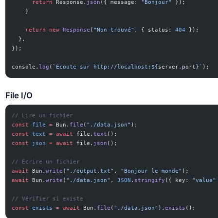
      return
 Response.
json
({ message: 
"Bonjour"
 });
    }
    return
 new
 Response
(
"Non trouvé"
, { status: 
404
 });
  },
});
console.
log
(
`Écoute sur http://localhost:${
server
.
port
}`
);
File I/O
// Lire un fichier
const
 file
 =
 Bun.
file
(
"./data.json"
);
const
 text
 =
 await
 file.
text
();
const
 json
 =
 await
 file.
json
();
// Écrire un fichier
await
 Bun.
write
(
"./output.txt"
, 
"Bonjour le monde"
);
await
 Bun.
write
(
"./data.json"
, 
JSON
.
stringify
({ key: 
"value"
// Vérifier si existe
const
 exists
 =
 await
 Bun.
file
(
"./data.json"
).
exists
();