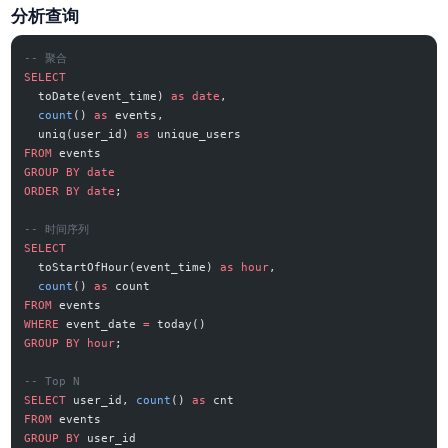
分析查询
-- 聚合
SELECT
  toDate(event_time) 
as
 date
,
  count
() 
as
 events,
  uniq(user_id) 
as
 unique_users
FROM
 events
GROUP BY
 date
ORDER BY
 date
;
-- 时间序列
SELECT
  toStartOfHour(event_time) 
as
 hour
,
  count
() 
as
 count
FROM
 events
WHERE
 event_date 
=
 today()
GROUP BY
 hour
;
-- Top N
SELECT
 user_id, 
count
() 
as
 cnt
FROM
 events
GROUP BY
 user_id