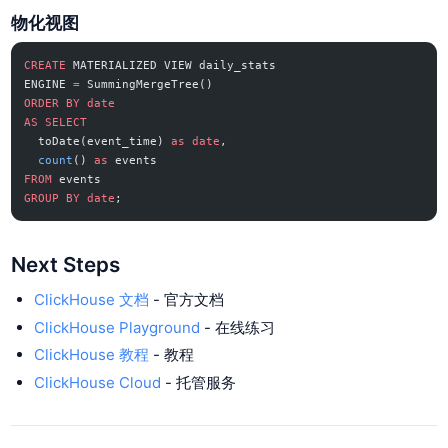
物化视图
CREATE
 MATERIALIZED VIEW daily_stats
ENGINE 
=
 SummingMergeTree()
ORDER BY
 date
AS
 SELECT
  toDate(event_time) 
as
 date
,
  count
() 
as
 events
FROM
 events
GROUP BY
 date
;
Next Steps
ClickHouse 文档
- 官方文档
ClickHouse Playground
- 在线练习
ClickHouse 教程
- 教程
ClickHouse Cloud
- 托管服务