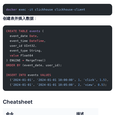
docker
 exec
 -it
 clickhouse
 clickhouse-client
创建表并插入数据
：
CREATE
 TABLE
 events
 (
  event_date 
Date
,
  event_time 
DateTime
,
  user_id UInt32,
  event_type String,
  value
 Float64
) ENGINE 
=
 MergeTree()
ORDER BY
 (event_date, user_id);
INSERT INTO
 events 
VALUES
  (
'2024-01-01'
, 
'2024-01-01 10:00:00'
, 
1
, 
'click'
, 
1
.
5
),
  (
'2024-01-01'
, 
'2024-01-01 10:05:00'
, 
2
, 
'view'
, 
0
.
5
);
Cheatsheet
命令
描述