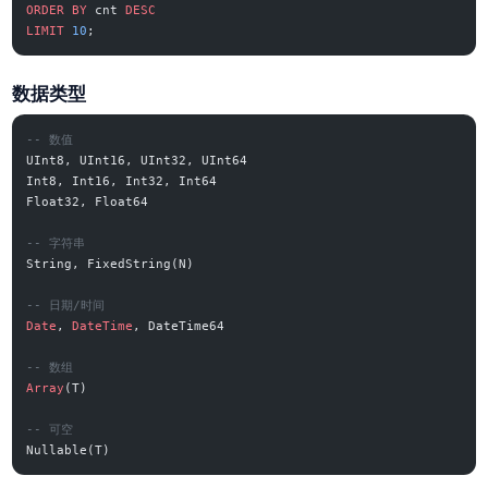
ORDER BY
 cnt 
DESC
LIMIT
 10
;
数据类型
-- 数值
UInt8, UInt16, UInt32, UInt64
Int8, Int16, Int32, Int64
Float32, Float64
-- 字符串
String, FixedString(N)
-- 日期/时间
Date
, 
DateTime
, DateTime64
-- 数组
Array
(T)
-- 可空
Nullable(T)