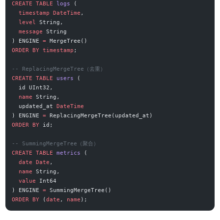
CREATE
 TABLE
 logs
 (
  timestamp
 DateTime
,
  level
 String,
  message
 String
) ENGINE 
=
 MergeTree()
ORDER BY
 timestamp
;
-- ReplacingMergeTree（去重）
CREATE
 TABLE
 users
 (
  id UInt32,
  name
 String,
  updated_at 
DateTime
) ENGINE 
=
 ReplacingMergeTree(updated_at)
ORDER BY
 id;
-- SummingMergeTree（聚合）
CREATE
 TABLE
 metrics
 (
  date
 Date
,
  name
 String,
  value
 Int64
) ENGINE 
=
 SummingMergeTree()
ORDER BY
 (
date
, 
name
);