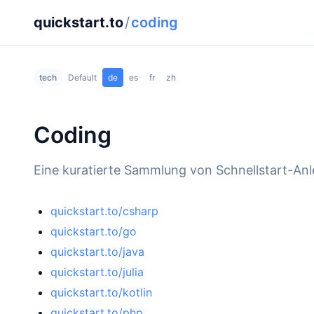
quickstart.to
/
coding
tech
Default
de
es
fr
zh
Coding
Eine kuratierte Sammlung von Schnellstart-An
quickstart.to/csharp
quickstart.to/go
quickstart.to/java
quickstart.to/julia
quickstart.to/kotlin
quickstart.to/php