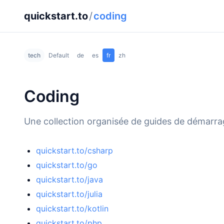
quickstart.to
/
coding
tech
Default
de
es
fr
zh
Coding
Une collection organisée de guides de démarr
quickstart.to/csharp
quickstart.to/go
quickstart.to/java
quickstart.to/julia
quickstart.to/kotlin
quickstart.to/php