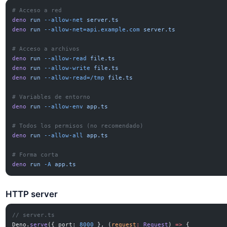
# Acceso a red
deno
 run
 --allow-net
 server.ts
deno
 run
 --allow-net=api.example.com
 server.ts
# Acceso a archivos
deno
 run
 --allow-read
 file.ts
deno
 run
 --allow-write
 file.ts
deno
 run
 --allow-read=/tmp
 file.ts
# Variables de entorno
deno
 run
 --allow-env
 app.ts
# Todos los permisos (no recomendado)
deno
 run
 --allow-all
 app.ts
# Forma corta
deno
 run
 -A
 app.ts
HTTP server
// server.ts
Deno.
serve
({ port: 
8000
 }, (
request
:
 Request
) 
=>
 {