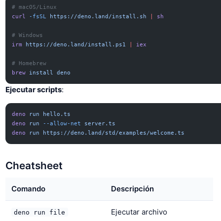
# macOS/Linux
curl
 -fsSL
 https://deno.land/install.sh
 |
 sh
# Windows
irm
 https://deno.land/install.ps1
 |
 iex
# Homebrew
brew
 install
 deno
Ejecutar scripts
:
deno
 run
 hello.ts
deno
 run
 --allow-net
 server.ts
deno
 run
 https://deno.land/std/examples/welcome.ts
Cheatsheet
Comando
Descripción
Ejecutar archivo
deno run file