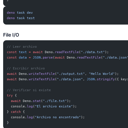
deno
 task
 dev
deno
 task
 test
File I/O
// Leer archivo
const
 text
 =
 await
 Deno.
readTextFile
(
"./data.txt"
);
const
 data
 =
 JSON
.
parse
(
await
 Deno.
readTextFile
(
"./data.json
// Escribir archivo
await
 Deno.
writeTextFile
(
"./output.txt"
, 
"Hello World"
);
await
 Deno.
writeTextFile
(
"./data.json"
, 
JSON
.
stringify
({ key
// Verificar si existe
try
 {
  await
 Deno.
stat
(
"./file.txt"
);
  console.
log
(
"El archivo existe"
);
} 
catch
 {
  console.
log
(
"Archivo no encontrado"
);
}