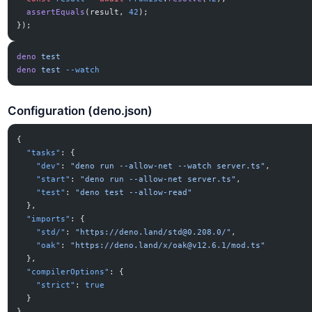
  assertEquals
(result, 
42
);
});
deno
 test
deno
 test
 --watch
Configuration (deno.json)
{
  "tasks"
: {
    "dev"
: 
"deno run --allow-net --watch server.ts"
,
    "start"
: 
"deno run --allow-net server.ts"
,
    "test"
: 
"deno test --allow-read"
  },
  "imports"
: {
    "std/"
: 
"https://deno.land/
std@0.208.0
/"
,
    "oak"
: 
"https://deno.land/x/
oak@v12.6.1
/mod.ts"
  },
  "compilerOptions"
: {
    "strict"
: 
true
  }
}