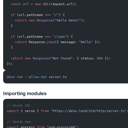
  const
 url
 =
 new
 URL
(request.url);
  if
 (url.pathname 
===
 "/"
) {
    return
 new
 Response
(
"Hello Deno!"
);
  }
  if
 (url.pathname 
===
 "/json"
) {
    return
 Response.
json
({ message: 
"Hello"
 });
  }
  return
 new
 Response
(
"Not Found"
, { status: 
404
 });
});
deno
 run
 --allow-net
 server.ts
Importing modules
// Desde URL
import
 { serve } 
from
 "https://deno.land/std/http/server.ts"
// Desde npm
import
 express 
from
 "npm:express@4"
;