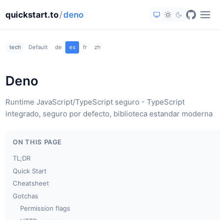
quickstart.to
/
deno
tech
Default
de
es
fr
zh
Deno
Runtime JavaScript/TypeScript seguro - TypeScript
integrado, seguro por defecto, biblioteca estandar moderna
ON THIS PAGE
TL;DR
Quick Start
Cheatsheet
Gotchas
Permission flags