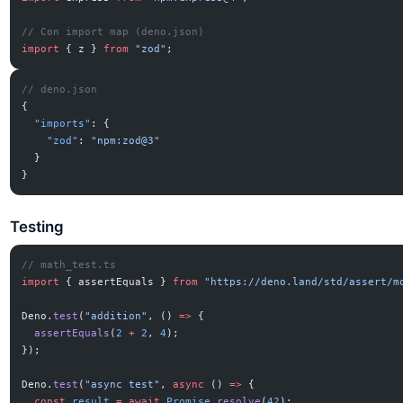
// Con import map (deno.json)
import
 { z } 
from
 "zod"
;
// deno.json
{
  "imports"
: {
    "zod"
: 
"npm:zod@3"
  }
}
Testing
// math_test.ts
import
 { assertEquals } 
from
 "https://deno.land/std/assert/m
Deno.
test
(
"addition"
, () 
=>
 {
  assertEquals
(
2
 +
 2
, 
4
);
});
Deno.
test
(
"async test"
, 
async
 () 
=>
 {
  const
 result
 =
 await
 Promise
.
resolve
(
42
);