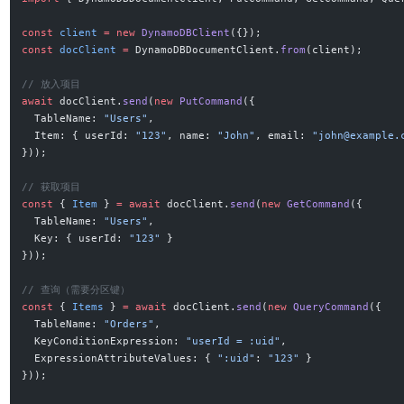
const
 client
 =
 new
 DynamoDBClient
({});
const
 docClient
 =
 DynamoDBDocumentClient.
from
(client);
// 放入项目
await
 docClient.
send
(
new
 PutCommand
({
  TableName: 
"Users"
,
  Item: { userId: 
"123"
, name: 
"John"
, email: 
"
john@example.
}));
// 获取项目
const
 { 
Item
 } 
=
 await
 docClient.
send
(
new
 GetCommand
({
  TableName: 
"Users"
,
  Key: { userId: 
"123"
 }
}));
// 查询（需要分区键）
const
 { 
Items
 } 
=
 await
 docClient.
send
(
new
 QueryCommand
({
  TableName: 
"Orders"
,
  KeyConditionExpression: 
"userId = :uid"
,
  ExpressionAttributeValues: { 
":uid"
: 
"123"
 }
}));