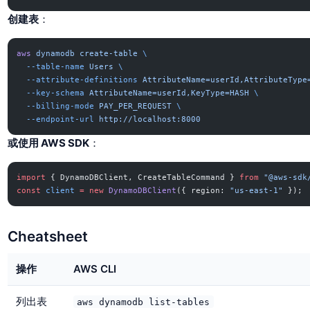
创建表
：
aws
 dynamodb
 create-table
 \
  --table-name
 Users
 \
  --attribute-definitions
 AttributeName=userId,AttributeType
  --key-schema
 AttributeName=userId,KeyType=HASH
 \
  --billing-mode
 PAY_PER_REQUEST
 \
  --endpoint-url
 http://localhost:8000
或使用 AWS SDK
：
import
 { DynamoDBClient, CreateTableCommand } 
from
 "@aws-sdk
const
 client
 =
 new
 DynamoDBClient
({ region: 
"us-east-1"
 });
Cheatsheet
操作
AWS CLI
列出表
aws dynamodb list-tables