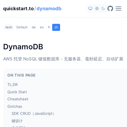
quickstart.to
/
dynamodb
tech
Default
de
es
fr
zh
DynamoDB
AWS 托管 NoSQL 键值数据库 - 无服务器、毫秒延迟、自动扩展
ON THIS PAGE
TL;DR
Quick Start
Cheatsheet
Gotchas
SDK CRUD（JavaScript）
键设计