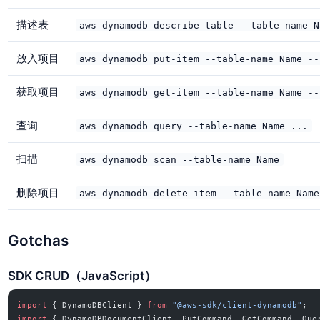
描述表
aws dynamodb describe-table --table-name N
放入项目
aws dynamodb put-item --table-name Name --
获取项目
aws dynamodb get-item --table-name Name --
查询
aws dynamodb query --table-name Name ...
扫描
aws dynamodb scan --table-name Name
删除项目
aws dynamodb delete-item --table-name Name
Gotchas
SDK CRUD（JavaScript）
import
 { DynamoDBClient } 
from
 "@aws-sdk/client-dynamodb"
;
import
 { DynamoDBDocumentClient, PutCommand, GetCommand, Que