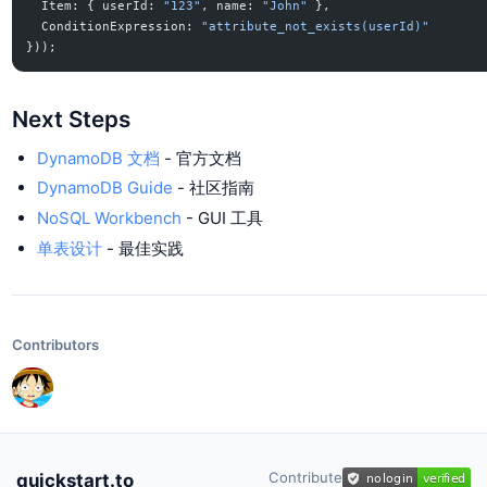
  Item: { userId: 
"123"
, name: 
"John"
 },
  ConditionExpression: 
"attribute_not_exists(userId)"
}));
Next Steps
DynamoDB 文档
- 官方文档
DynamoDB Guide
- 社区指南
NoSQL Workbench
- GUI 工具
单表设计
- 最佳实践
Contributors
Contribute
quickstart.to