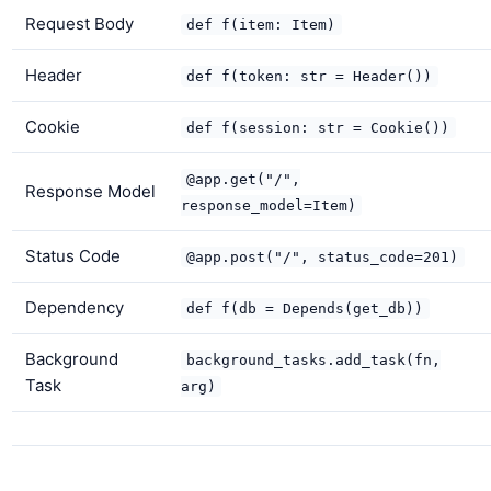
Request Body
def f(item: Item)
Header
def f(token: str = Header())
Cookie
def f(session: str = Cookie())
@app.get("/",
Response Model
response_model=Item)
Status Code
@app.post("/", status_code=201)
Dependency
def f(db = Depends(get_db))
Background
background_tasks.add_task(fn,
Task
arg)