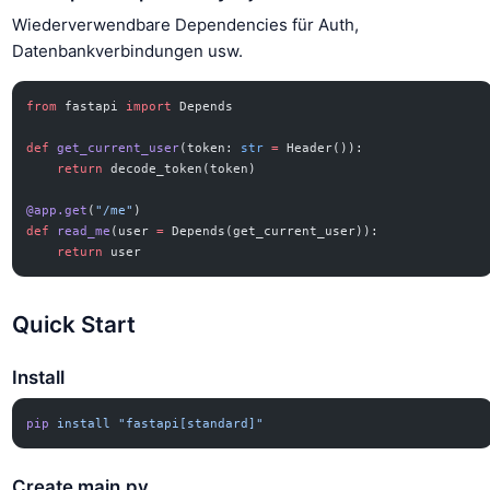
Wiederverwendbare Dependencies für Auth,
Datenbankverbindungen usw.
from
 fastapi 
import
 Depends
def
 get_current_user
(token: 
str
 =
 Header()):
    return
 decode_token(token)
@app.get
(
"/me"
)
def
 read_me
(user 
=
 Depends(get_current_user)):
    return
 user
Quick Start
Install
pip
 install
 "fastapi[standard]"
Create main.py