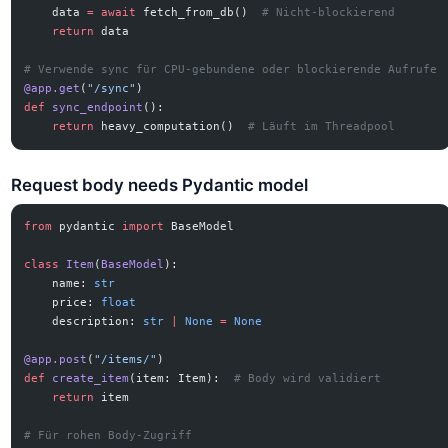
    data 
=
 await
 fetch_from_db()  
# Nicht-blockierend
    return
 data
# Verwende sync für CPU-gebundene oder blockierende Aufrufe
@app.get
(
"/sync"
)
def
 sync_endpoint
():
    return
 heavy_computation()  
# Läuft im Threadpool
Request body needs Pydantic model
from
 pydantic 
import
 BaseModel
class
 Item
(
BaseModel
):
    name: 
str
    price: 
float
    description: 
str
 |
 None
 =
 None
@app.post
(
"/items/"
)
def
 create_item
(item: Item):  
# Body wird validiert
    return
 item
# Für rohen Body-Zugriff