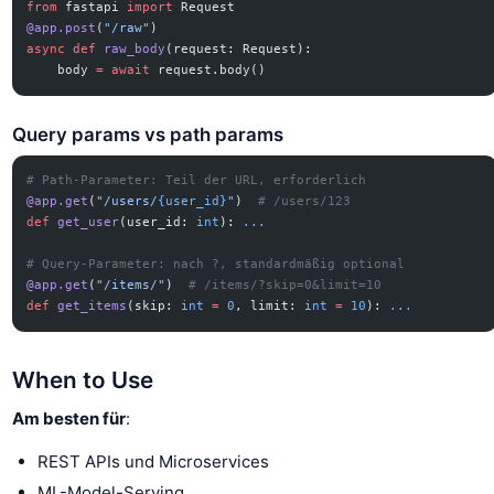
from
 fastapi 
import
 Request
@app.post
(
"/raw"
)
async
 def
 raw_body
(request: Request):
    body 
=
 await
 request.body()
Query params vs path params
# Path-Parameter: Teil der URL, erforderlich
@app.get
(
"/users/
{user_id}
"
)  
# /users/123
def
 get_user
(user_id: 
int
): 
...
# Query-Parameter: nach ?, standardmäßig optional
@app.get
(
"/items/"
)  
# /items/?skip=0&limit=10
def
 get_items
(skip: 
int
 =
 0
, limit: 
int
 =
 10
): 
...
When to Use
Am besten für
:
REST APIs und Microservices
ML-Model-Serving