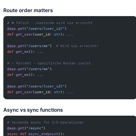
Route order matters
# ❌ Falsch - /users/me wird nie erreicht
@app.get
(
"/users/
{user_id}
"
)
def
 get_user
(user_id: 
str
): 
...
@app.get
(
"/users/me"
)  
# Wird nie erreicht!
def
 get_me
(): 
...
# ✅ Korrekt - spezifische Routen zuerst
@app.get
(
"/users/me"
)
def
 get_me
(): 
...
@app.get
(
"/users/
{user_id}
"
)
def
 get_user
(user_id: 
str
): 
...
Async vs sync functions
# Verwende async für I/O-Operationen
@app.get
(
"/async"
)
async
 def
 async_endpoint
():