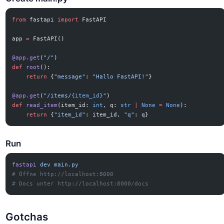
from
 fastapi 
import
 FastAPI
app 
=
 FastAPI()
@app.get
(
"/"
)
def
 root
():
    return
 {
"message"
: 
"Hallo FastAPI!"
}
@app.get
(
"/items/
{item_id}
"
)
def
 read_item
(item_id: 
int
, q: 
str
 |
 None
 =
 None
):
    return
 {
"item_id"
: item_id, 
"q"
: q}
Run
fastapi
 dev
 main.py
# Öffne http://localhost:8000
# Docs unter http://localhost:8000/docs
Gotchas