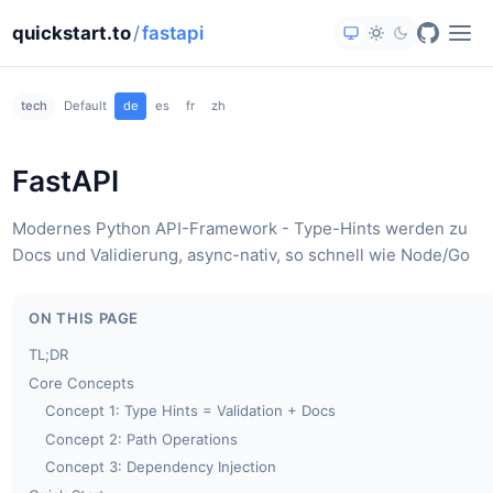
quickstart.to
/
fastapi
tech
Default
de
es
fr
zh
FastAPI
Modernes Python API-Framework - Type-Hints werden zu
Docs und Validierung, async-nativ, so schnell wie Node/Go
ON THIS PAGE
TL;DR
Core Concepts
Concept 1: Type Hints = Validation + Docs
Concept 2: Path Operations
Concept 3: Dependency Injection