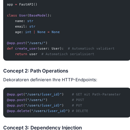
app 
=
 FastAPI()
class
 User
(
BaseModel
):
    name: 
str
    email: 
str
    age: 
int
 |
 None
 =
 None
@app.post
(
"/users/"
)
def
 create_user
(user: User):  
# Automatisch validiert
    return
 user  
# Automatisch serialisiert
Concept 2: Path Operations
Dekoratoren definieren Ihre HTTP-Endpoints:
@app.get
(
"/users/
{user_id}
"
)    
# GET mit Path-Parameter
@app.post
(
"/users/"
)            
# POST
@app.put
(
"/users/
{user_id}
"
)    
# PUT
@app.delete
(
"/users/
{user_id}
"
) 
# DELETE
Concept 3: Dependency Injection