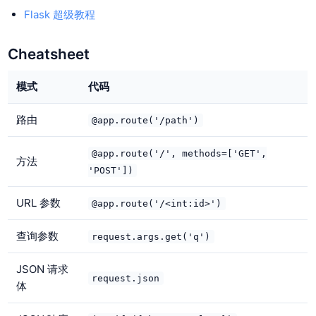
Flask 超级教程
Cheatsheet
模式
代码
路由
@app.route('/path')
@app.route('/', methods=['GET',
方法
'POST'])
URL 参数
@app.route('/<int:id>')
查询参数
request.args.get('q')
JSON 请求
request.json
体