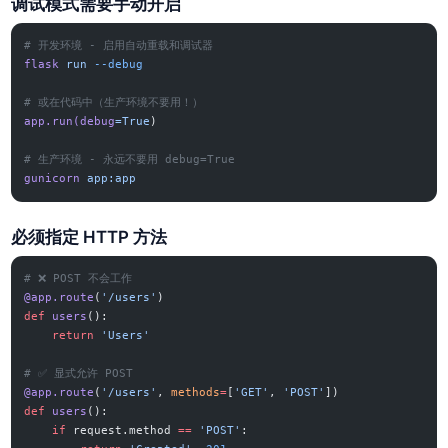
调试模式需要手动开启
# 开发环境 - 启用自动重载和调试器
flask
 run
 --debug
# 或在代码中（生产环境不要用！）
app.run(debug
=True
)
# 生产环境 - 永远不要用 debug=True
gunicorn
 app:app
必须指定 HTTP 方法
# ❌ POST 不会工作
@app.route
(
'/users'
)
def
 users
():
    return
 'Users'
# ✅ 显式允许 POST
@app.route
(
'/users'
, 
methods
=
[
'GET'
, 
'POST'
])
def
 users
():
    if
 request.method 
==
 'POST'
: