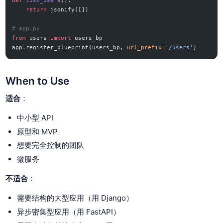
def
 list_users
():
    return
 jsonify([])
# app.py
from
 users 
import
 users_bp
app.register_blueprint(users_bp, 
url_prefix
=
'/users'
)
When to Use
适合
：
中小型 API
原型和 MVP
想要完全控制的团队
微服务
不适合
：
需要结构的大型应用（用 Django）
异步密集型应用（用 FastAPI）