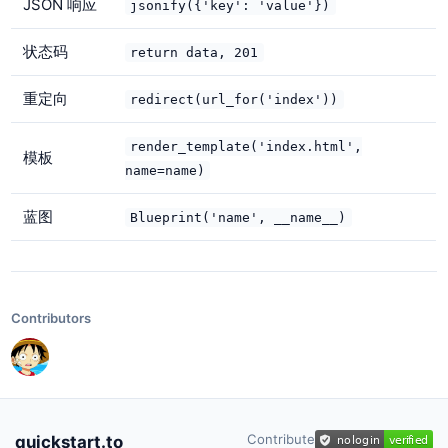
JSON 响应
jsonify({'key': 'value'})
状态码
return data, 201
重定向
redirect(url_for('index'))
render_template('index.html',
模板
name=name)
蓝图
Blueprint('name', __name__)
Contributors
Contribute
quickstart.to