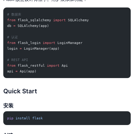
# 数据库
from
 flask_sqlalchemy 
import
 SQLAlchemy
db 
=
 SQLAlchemy(app)
# 认证
from
 flask_login 
import
 LoginManager
login 
=
 LoginManager(app)
# REST API
from
 flask_restful 
import
 Api
api 
=
 Api(app)
Quick Start
安装
pip
 install
 flask