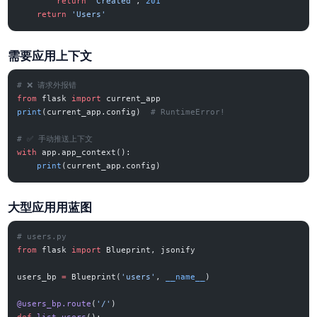
        return
 'Created'
, 
201
    return
 'Users'
需要应用上下文
# ❌ 请求外报错
from
 flask 
import
 current_app
print
(current_app.config)  
# RuntimeError!
# ✅ 手动推送上下文
with
 app.app_context():
    print
(current_app.config)
大型应用用蓝图
# users.py
from
 flask 
import
 Blueprint, jsonify
users_bp 
=
 Blueprint(
'users'
, 
__name__
)
@users_bp.route
(
'/'
)