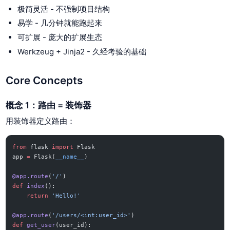
极简灵活 - 不强制项目结构
易学 - 几分钟就能跑起来
可扩展 - 庞大的扩展生态
Werkzeug + Jinja2 - 久经考验的基础
Core Concepts
概念 1：路由 = 装饰器
用装饰器定义路由：
from
 flask 
import
 Flask
app 
=
 Flask(
__name__
)
@app.route
(
'/'
)
def
 index
():
    return
 'Hello!'
@app.route
(
'/users/<int:user_id>'
)
def
 get_user
(user_id):