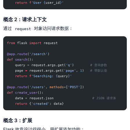
    return
 f
'User 
{
user_id
}
'
概念 2：请求上下文
通过
对象访问请求数据：
request
from
 flask 
import
 request
@app.route
(
'/search'
)
def
 search
():
    query 
=
 request.args.get(
'q'
)        
# 查询参数
    page 
=
 request.args.get(
'page'
, 
1
)   
# 带默认值
    return
 f
'Searching: 
{
query
}
'
@app.route
(
'/users'
, 
methods
=
[
'POST'
])
def
 create_user
():
    data 
=
 request.json                   
# JSON 请求体
    return
 {
'created'
: data}
概念 3：扩展
Flask 故意设计得很小。用扩展添加功能：