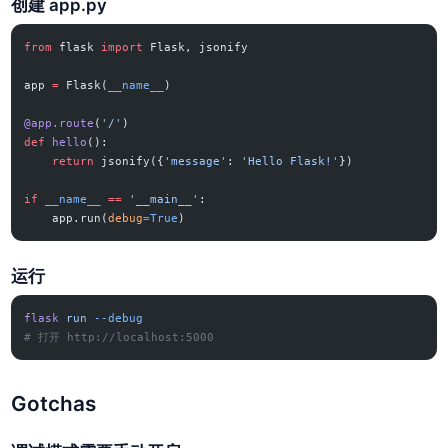
创建 app.py
from
 flask 
import
 Flask, jsonify
app 
=
 Flask(
__name__
)
@app.route
(
'/'
)
def
 hello
():
    return
 jsonify({
'message'
: 
'Hello Flask!'
})
if
 __name__
 ==
 '__main__'
:
    app.run(
debug
=
True
)
运行
flask
 run
 --debug
# 打开 http://localhost:5000
Gotchas