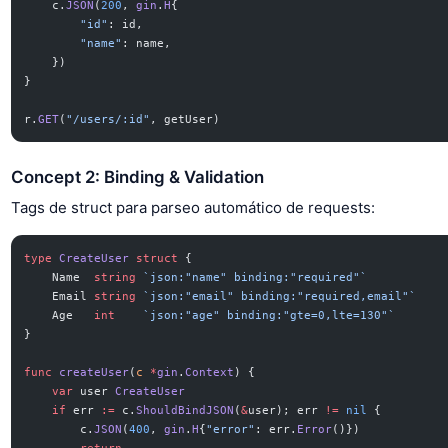
    c.
JSON
(
200
, 
gin
.
H
{
        "id"
: id,
        "name"
: name,
    })
}
r.
GET
(
"/users/:id"
, getUser)
Concept 2: Binding & Validation
Tags de struct para parseo automático de requests:
type
 CreateUser
 struct
 {
    Name  
string
 `json:"name" binding:"required"`
    Email 
string
 `json:"email" binding:"required,email"`
    Age   
int
    `json:"age" binding:"gte=0,lte=130"`
}
func
 createUser
(
c
 *
gin
.
Context
) {
    var
 user 
CreateUser
    if
 err 
:=
 c.
ShouldBindJSON
(
&
user); err 
!=
 nil
 {
        c.
JSON
(
400
, 
gin
.
H
{
"error"
: err.
Error
()})