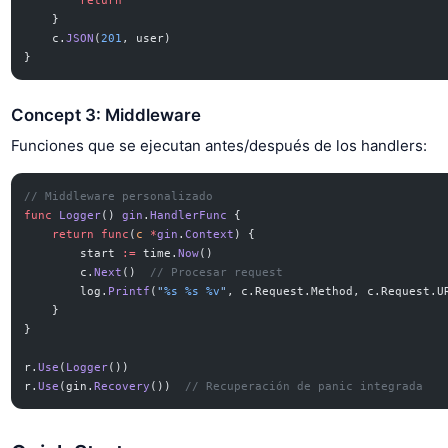
        return
    }
    c.
JSON
(
201
, user)
}
Concept 3: Middleware
Funciones que se ejecutan antes/después de los handlers:
// Middleware personalizado
func
 Logger
() 
gin
.
HandlerFunc
 {
    return
 func
(
c
 *
gin
.
Context
) {
        start 
:=
 time.
Now
()
        c.
Next
()  
// Procesar request
        log.
Printf
(
"
%s
 %s
 %v
"
, c.Request.Method, c.Request.U
    }
}
r.
Use
(
Logger
())
r.
Use
(gin.
Recovery
())  
// Recuperación de panic integrada