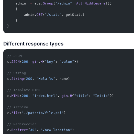
    admin 
:=
 api.
Group
(
"/admin"
, 
AuthMiddleware
())
    {
        admin.
GET
(
"/stats"
, getStats)
    }
}
Different response types
// JSON
c.
JSON
(
200
, 
gin
.
H
{
"key"
: 
"value"
})
// String
c.
String
(
200
, 
"Hola 
%s
"
, name)
// Template HTML
c.
HTML
(
200
, 
"index.html"
, 
gin
.
H
{
"title"
: 
"Inicio"
})
// Archivo
c.
File
(
"./path/to/file.pdf"
)
// Redirección
c.
Redirect
(
302
, 
"/new-location"
)