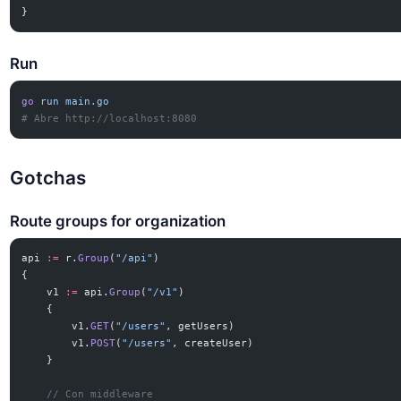
}
Run
go
 run
 main.go
# Abre http://localhost:8080
Gotchas
Route groups for organization
api 
:=
 r.
Group
(
"/api"
)
{
    v1 
:=
 api.
Group
(
"/v1"
)
    {
        v1.
GET
(
"/users"
, getUsers)
        v1.
POST
(
"/users"
, createUser)
    }
    // Con middleware