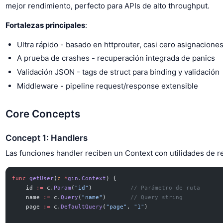
mejor rendimiento, perfecto para APIs de alto throughput.
Fortalezas principales
:
Ultra rápido - basado en httprouter, casi cero asignacione
A prueba de crashes - recuperación integrada de panics
Validación JSON - tags de struct para binding y validación
Middleware - pipeline request/response extensible
Core Concepts
Concept 1: Handlers
Las funciones handler reciben un Context con utilidades de 
func
 getUser
(
c
 *
gin
.
Context
) {
    id 
:=
 c.
Param
(
"id"
)           
// Parámetro de ruta
    name 
:=
 c.
Query
(
"name"
)       
// Query string
    page 
:=
 c.
DefaultQuery
(
"page"
, 
"1"
)