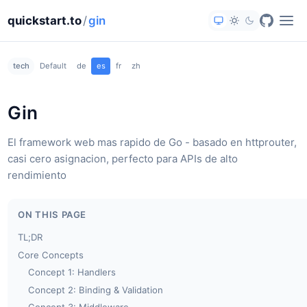
quickstart.to
/
gin
tech
Default
de
es
fr
zh
Gin
El framework web mas rapido de Go - basado en httprouter,
casi cero asignacion, perfecto para APIs de alto
rendimiento
ON THIS PAGE
TL;DR
Core Concepts
Concept 1: Handlers
Concept 2: Binding & Validation