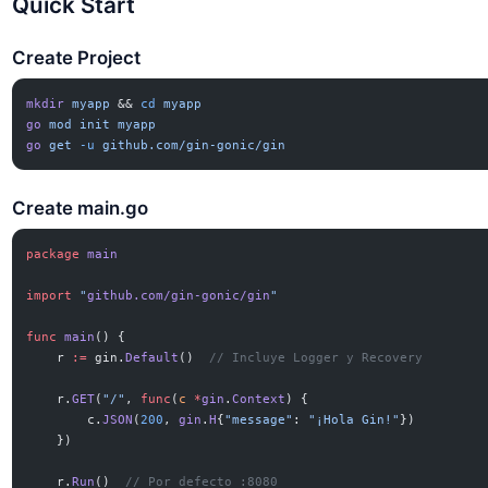
Quick Start
Create Project
mkdir
 myapp
 && 
cd
 myapp
go
 mod
 init
 myapp
go
 get
 -u
 github.com/gin-gonic/gin
Create main.go
package
 main
import
 "
github.com/gin-gonic/gin
"
func
 main
() {
    r 
:=
 gin.
Default
()  
// Incluye Logger y Recovery
    r.
GET
(
"/"
, 
func
(
c
 *
gin
.
Context
) {
        c.
JSON
(
200
, 
gin
.
H
{
"message"
: 
"¡Hola Gin!"
})
    })
    r.
Run
()  
// Por defecto :8080