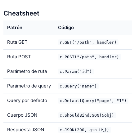
Cheatsheet
Patrón
Código
Ruta GET
r.GET("/path", handler)
Ruta POST
r.POST("/path", handler)
Parámetro de ruta
c.Param("id")
Parámetro de query
c.Query("name")
Query por defecto
c.DefaultQuery("page", "1")
Cuerpo JSON
c.ShouldBindJSON(&obj)
Respuesta JSON
c.JSON(200, gin.H{})