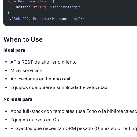
type
 Response
 struct
 {
    Message 
string
 `json:"message"`
}
c.
JSON
(
200
, 
Response
{Message: 
"ok"
})
When to Use
Ideal para
:
APIs REST de alto rendimiento
Microservicios
Aplicaciones en tiempo real
Equipos que quieren simplicidad + velocidad
No ideal para
:
Apps full-stack con templates (usa Echo o la biblioteca est
Equipos nuevos en Go
Proyectos que necesitan ORM pesado (Gin es solo routing