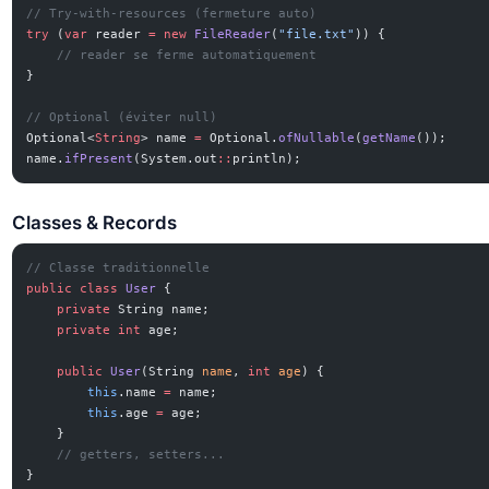
// Try-with-resources (fermeture auto)
try
 (
var
 reader 
=
 new
 FileReader
(
"file.txt"
)) {
    // reader se ferme automatiquement
}
// Optional (éviter null)
Optional<
String
> name 
=
 Optional.
ofNullable
(
getName
());
name.
ifPresent
(System.out
::
println);
Classes & Records
// Classe traditionnelle
public
 class
 User
 {
    private
 String name;
    private
 int
 age;
    public
 User
(String 
name
, 
int
 age
) {
        this
.name 
=
 name;
        this
.age 
=
 age;
    }
    // getters, setters...
}