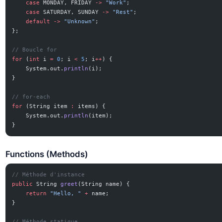
    case
 MONDAY, FRIDAY 
->
 "Work"
;
    case
 SATURDAY, SUNDAY 
->
 "Rest"
;
    default
 ->
 "Unknown"
;
};
// Boucle for
for
 (
int
 i 
=
 0
; i 
<
 5
; i
++
) {
    System.out.
println
(i);
}
// for-each
for
 (String item 
:
 items) {
    System.out.
println
(item);
}
Functions (Methods)
// Méthode d'instance
public
 String 
greet
(String name) {
    return
 "Hello, "
 +
 name;
}
// Méthode statique