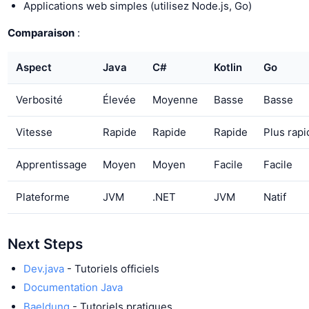
Applications web simples (utilisez Node.js, Go)
Comparaison
:
Aspect
Java
C#
Kotlin
Go
Verbosité
Élevée
Moyenne
Basse
Basse
Vitesse
Rapide
Rapide
Rapide
Plus rapi
Apprentissage
Moyen
Moyen
Facile
Facile
Plateforme
JVM
.NET
JVM
Natif
Next Steps
Dev.java
- Tutoriels officiels
Documentation Java
Baeldung
- Tutoriels pratiques