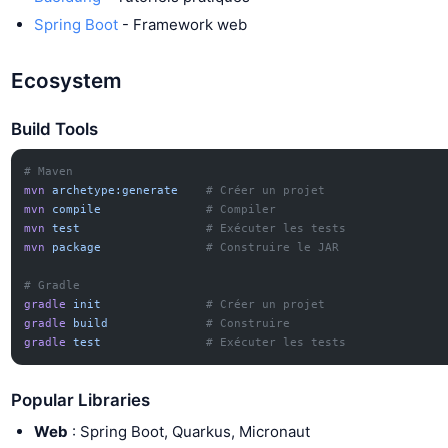
Spring Boot
- Framework web
Ecosystem
Build Tools
# Maven
mvn
 archetype:generate
    # Créer un projet
mvn
 compile
               # Compiler
mvn
 test
                  # Exécuter les tests
mvn
 package
               # Construire le JAR
# Gradle
gradle
 init
               # Créer un projet
gradle
 build
              # Construire
gradle
 test
               # Exécuter les tests
Popular Libraries
Web
: Spring Boot, Quarkus, Micronaut