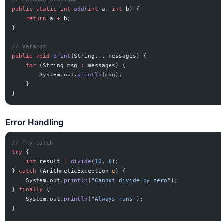
public
 static
 int
 add
(
int
 a, 
int
 b) {
    return
 a 
+
 b;
}
// Varargs
public
 void
 print
(String... messages) {
    for
 (String msg 
:
 messages) {
        System.out.
println
(msg);
    }
}
Error Handling
// Try-catch
try
 {
    int
 result 
=
 divide
(
10
, 
0
);
} 
catch
 (ArithmeticException 
e
) {
    System.out.
println
(
"Cannot divide by zero"
);
} 
finally
 {
    System.out.
println
(
"Always runs"
);
}