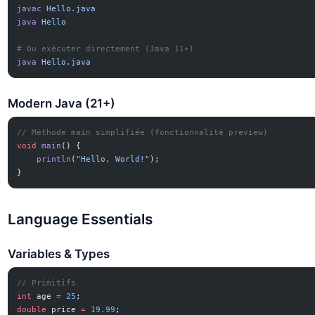
javac
 Hello.java
java
 Hello
# Ou exécuter directement (Java 11+)
java
 Hello.java
Modern Java (21+)
// Méthode main simplifiée (fonctionnalité preview)
void
 main
() {
    println
(
"Hello, World!"
);
}
Language Essentials
Variables & Types
// Primitifs
int
 age 
=
 25
;
double
 price 
=
 19.99
;