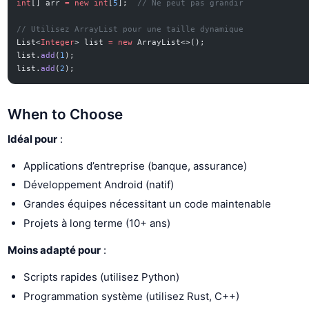
int
[] arr 
=
 new
 int
[
5
];  
// Ne peut pas grandir
// Utilisez ArrayList pour une taille dynamique
List<
Integer
> list 
=
 new
 ArrayList<>();
list.
add
(
1
);
list.
add
(
2
);
When to Choose
Idéal pour
:
Applications d’entreprise (banque, assurance)
Développement Android (natif)
Grandes équipes nécessitant un code maintenable
Projets à long terme (10+ ans)
Moins adapté pour
:
Scripts rapides (utilisez Python)
Programmation système (utilisez Rust, C++)