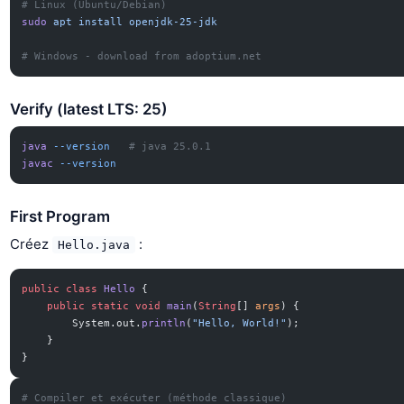
# Linux (Ubuntu/Debian)
sudo
 apt
 install
 openjdk-25-jdk
# Windows - download from adoptium.net
Verify (latest LTS: 25)
java
 --version
   # java 25.0.1
javac
 --version
First Program
Créez
:
Hello.java
public
 class
 Hello
 {
    public
 static
 void
 main
(
String
[] 
args
) {
        System.out.
println
(
"Hello, World!"
);
    }
}
# Compiler et exécuter (méthode classique)