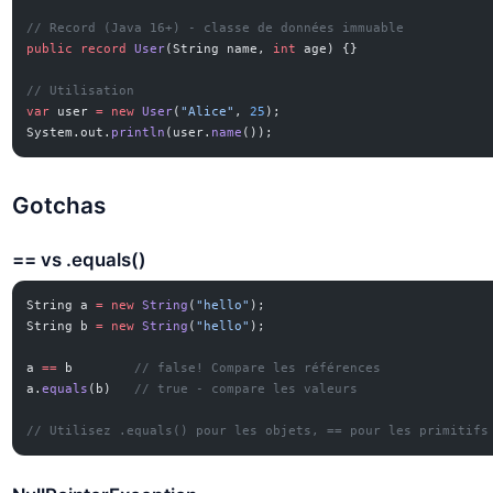
// Record (Java 16+) - classe de données immuable
public
 record
 User
(String name, 
int
 age) {}
// Utilisation
var
 user 
=
 new
 User
(
"Alice"
, 
25
);
System.out.
println
(user.
name
());
Gotchas
== vs .equals()
String a 
=
 new
 String
(
"hello"
);
String b 
=
 new
 String
(
"hello"
);
a 
==
 b        
// false! Compare les références
a.
equals
(b)   
// true - compare les valeurs
// Utilisez .equals() pour les objets, == pour les primitifs