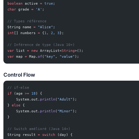
boolean
 active 
=
 true
;
char
 grade 
=
 'A'
;
// Types référence
String name 
=
 "Alice"
;
int
[] numbers 
=
 {
1
, 
2
, 
3
};
// Inférence de type (Java 10+)
var
 list 
=
 new
 ArrayList<
String
>();
var
 map 
=
 Map.
of
(
"key"
, 
"value"
);
Control Flow
// if-else
if
 (age 
>=
 18
) {
    System.out.
println
(
"Adult"
);
} 
else
 {
    System.out.
println
(
"Minor"
);
}
// Switch amélioré (Java 14+)
String result 
=
 switch
 (day) {