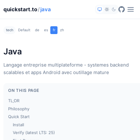
quickstart.to
/
java
tech
Default
de
es
fr
zh
Java
Langage entreprise multiplateforme - systemes backend
scalables et apps Android avec outillage mature
ON THIS PAGE
TL;DR
Philosophy
Quick Start
Install
Verify (latest LTS: 25)