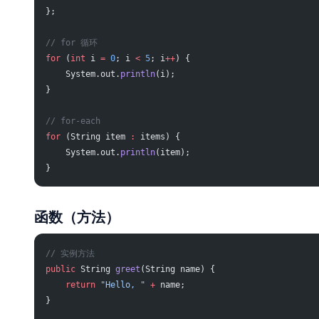
};
// for 循环
for
 (
int
 i 
=
 0
; i 
<
 5
; i
++
) {
    System.out.
println
(i);
}
// for-each
for
 (String item 
:
 items) {
    System.out.
println
(item);
}
函数（方法）
// 实例方法
public
 String 
greet
(String name) {
    return
 "Hello, "
 +
 name;
}