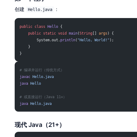
创建
：
Hello.java
public
 class
 Hello
 {
    public
 static
 void
 main
(
String
[] 
args
) {
        System.out.
println
(
"Hello, World!"
);
    }
}
# 编译并运行（传统方式）
javac
 Hello.java
java
 Hello
# 或直接运行（Java 11+）
java
 Hello.java
现代 Java（21+）