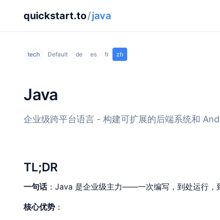
quickstart.to
/
java
tech
Default
de
es
fr
zh
Java
企业级跨平台语言 - 构建可扩展的后端系统和 And
TL;DR
一句话
：Java 是企业级主力——一次编写，到处运行，
核心优势
：