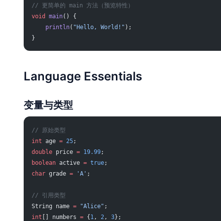
// 更简单的 main 方法（预览特性）
void
 main
() {
    println
(
"Hello, World!"
);
}
Language Essentials
变量与类型
// 原始类型
int
 age 
=
 25
;
double
 price 
=
 19.99
;
boolean
 active 
=
 true
;
char
 grade 
=
 'A'
;
// 引用类型
String name 
=
 "Alice"
;
int
[] numbers 
=
 {
1
, 
2
, 
3
};