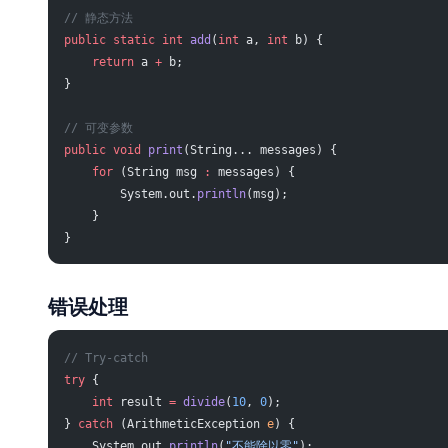
// 静态方法
public
 static
 int
 add
(
int
 a, 
int
 b) {
    return
 a 
+
 b;
}
// 可变参数
public
 void
 print
(String... messages) {
    for
 (String msg 
:
 messages) {
        System.out.
println
(msg);
    }
}
错误处理
// Try-catch
try
 {
    int
 result 
=
 divide
(
10
, 
0
);
} 
catch
 (ArithmeticException 
e
) {
    System.out.
println
(
"不能除以零"
);