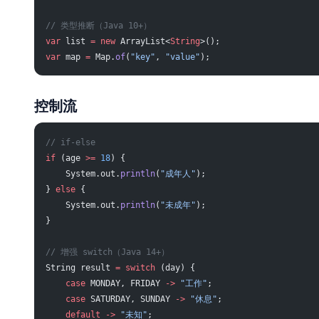
// 类型推断（Java 10+）
var
 list 
=
 new
 ArrayList<
String
>();
var
 map 
=
 Map.
of
(
"key"
, 
"value"
);
控制流
// if-else
if
 (age 
>=
 18
) {
    System.out.
println
(
"成年人"
);
} 
else
 {
    System.out.
println
(
"未成年"
);
}
// 增强 switch（Java 14+）
String result 
=
 switch
 (day) {
    case
 MONDAY, FRIDAY 
->
 "工作"
;
    case
 SATURDAY, SUNDAY 
->
 "休息"
;
    default
 ->
 "未知"
;