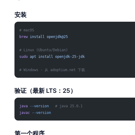
安装
# macOS
brew
 install
 openjdk@25
# Linux (Ubuntu/Debian)
sudo
 apt
 install
 openjdk-25-jdk
# Windows - 从 adoptium.net 下载
验证（最新 LTS：25）
java
 --version
   # java 25.0.1
javac
 --version
第一个程序