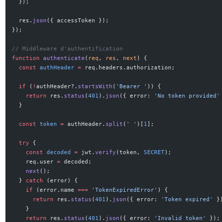
  });
  res.
json
({ accessToken });
});
// Middleware d'authentification
function
 authenticate
(
req
, 
res
, 
next
) {
  const
 authHeader
 =
 req.headers.authorization;
  if
 (
!
authHeader?.
startsWith
(
'Bearer '
)) {
    return
 res.
status
(
401
).
json
({ error: 
'No token provided'
  }
  const
 token
 =
 authHeader.
split
(
' '
)[
1
];
  try
 {
    const
 decoded
 =
 jwt.
verify
(token, 
SECRET
);
    req.user 
=
 decoded;
    next
();
  } 
catch
 (error) {
    if
 (error.name 
===
 'TokenExpiredError'
) {
      return
 res.
status
(
401
).
json
({ error: 
'Token expired'
 }
    }
    return
 res.
status
(
401
).
json
({ error: 
'Invalid token'
 });