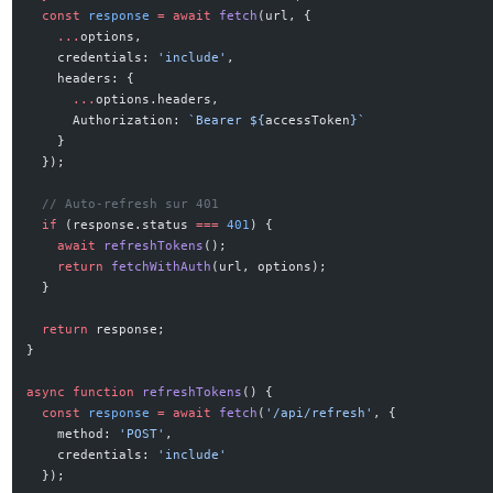
  const
 response
 =
 await
 fetch
(url, {
    ...
options,
    credentials: 
'include'
,
    headers: {
      ...
options.headers,
      Authorization: 
`Bearer ${
accessToken
}`
    }
  });
  // Auto-refresh sur 401
  if
 (response.status 
===
 401
) {
    await
 refreshTokens
();
    return
 fetchWithAuth
(url, options);
  }
  return
 response;
}
async
 function
 refreshTokens
() {
  const
 response
 =
 await
 fetch
(
'/api/refresh'
, {
    method: 
'POST'
,
    credentials: 
'include'
  });