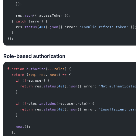
    });
    res.
json
({ accessToken });
  } 
catch
 (error) {
    res.
status
(
401
).
json
({ error: 
'Invalid refresh token'
 })
  }
});
Role-based authorization
function
 authorize
(
...
roles
) {
  return
 (
req
, 
res
, 
next
) 
=>
 {
    if
 (
!
req.user) {
      return
 res.
status
(
401
).
json
({ error: 
'Not authenticate
    }
    if
 (
!
roles.
includes
(req.user.role)) {
      return
 res.
status
(
403
).
json
({ error: 
'Insufficient per
    }
    next
();
  };