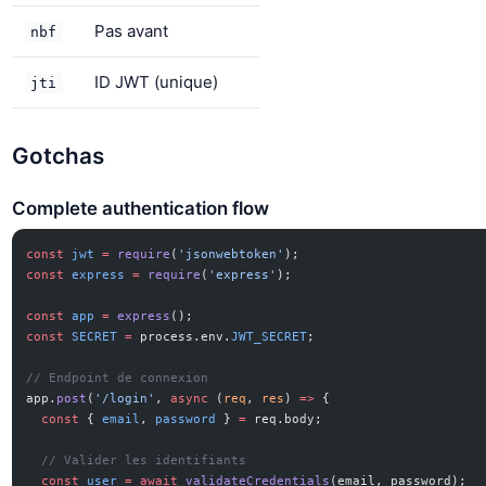
Pas avant
nbf
ID JWT (unique)
jti
Gotchas
Complete authentication flow
const
 jwt
 =
 require
(
'jsonwebtoken'
);
const
 express
 =
 require
(
'express'
);
const
 app
 =
 express
();
const
 SECRET
 =
 process.env.
JWT_SECRET
;
// Endpoint de connexion
app.
post
(
'/login'
, 
async
 (
req
, 
res
) 
=>
 {
  const
 { 
email
, 
password
 } 
=
 req.body;
  // Valider les identifiants
  const
 user
 =
 await
 validateCredentials
(email, password);