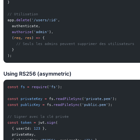
}
// Utilisation
app.
delete
(
'/users/:id'
,
  authenticate,
  authorize
(
'admin'
),
  (
req
, 
res
) 
=>
 {
    // Seuls les admins peuvent supprimer des utilisateurs
  }
);
Using RS256 (asymmetric)
const
 fs
 =
 require
(
'fs'
);
const
 privateKey
 =
 fs.
readFileSync
(
'private.pem'
);
const
 publicKey
 =
 fs.
readFileSync
(
'public.pem'
);
// Signer avec la clé privée
const
 token
 =
 jwt.
sign
(
  { userId: 
123
 },
  privateKey,