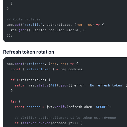
  }
}
// Route protégée
app.
get
(
'/profile'
, authenticate, (
req
, 
res
) 
=>
 {
  res.
json
({ userId: req.user.userId });
});
Refresh token rotation
app.
post
(
'/refresh'
, (
req
, 
res
) 
=>
 {
  const
 { 
refreshToken
 } 
=
 req.cookies;
  if
 (
!
refreshToken) {
    return
 res.
status
(
401
).
json
({ error: 
'No refresh token'
 
  }
  try
 {
    const
 decoded
 =
 jwt.
verify
(refreshToken, 
SECRET
);
    // Vérifier optionnellement si le token est révoqué
    if
 (
isTokenRevoked
(decoded.jti)) {