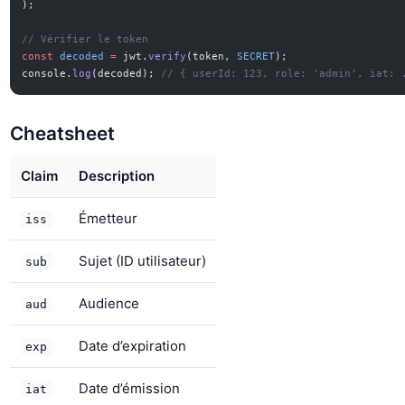
);
// Vérifier le token
const
 decoded
 =
 jwt.
verify
(token, 
SECRET
);
console.
log
(decoded); 
// { userId: 123, role: 'admin', iat: 
Cheatsheet
Claim
Description
Émetteur
iss
Sujet (ID utilisateur)
sub
Audience
aud
Date d’expiration
exp
Date d’émission
iat