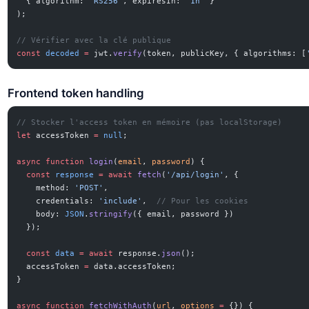
  { algorithm: 
'RS256'
, expiresIn: 
'1h'
 }
);
// Vérifier avec la clé publique
const
 decoded
 =
 jwt.
verify
(token, publicKey, { algorithms: [
Frontend token handling
// Stocker l'access token en mémoire (pas localStorage)
let
 accessToken 
=
 null
;
async
 function
 login
(
email
, 
password
) {
  const
 response
 =
 await
 fetch
(
'/api/login'
, {
    method: 
'POST'
,
    credentials: 
'include'
,  
// Pour les cookies
    body: 
JSON
.
stringify
({ email, password })
  });
  const
 data
 =
 await
 response.
json
();
  accessToken 
=
 data.accessToken;
}
async
 function
 fetchWithAuth
(
url
, 
options
 =
 {}) {