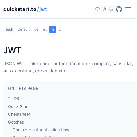
quickstart.to
/
jwt
tech
Default
de
es
fr
zh
JWT
JSON Web Token pour authentification - compact, sans etat,
auto-contenu, cross-domain
ON THIS PAGE
TL;DR
Quick Start
Cheatsheet
Gotchas
Complete authentication flow