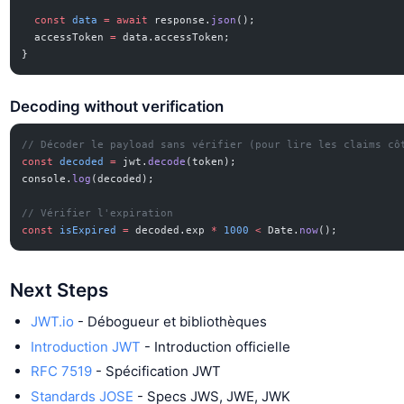
  const
 data
 =
 await
 response.
json
();
  accessToken 
=
 data.accessToken;
}
Decoding without verification
// Décoder le payload sans vérifier (pour lire les claims cô
const
 decoded
 =
 jwt.
decode
(token);
console.
log
(decoded);
// Vérifier l'expiration
const
 isExpired
 =
 decoded.exp 
*
 1000
 <
 Date.
now
();
Next Steps
JWT.io
- Débogueur et bibliothèques
Introduction JWT
- Introduction officielle
RFC 7519
- Spécification JWT
Standards JOSE
- Specs JWS, JWE, JWK