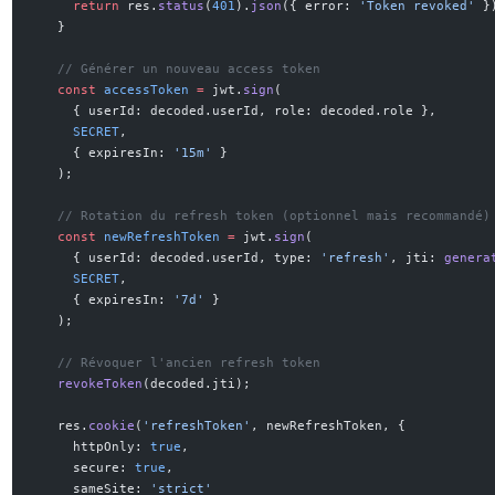
      return
 res.
status
(
401
).
json
({ error: 
'Token revoked'
 }
    }
    // Générer un nouveau access token
    const
 accessToken
 =
 jwt.
sign
(
      { userId: decoded.userId, role: decoded.role },
      SECRET
,
      { expiresIn: 
'15m'
 }
    );
    // Rotation du refresh token (optionnel mais recommandé)
    const
 newRefreshToken
 =
 jwt.
sign
(
      { userId: decoded.userId, type: 
'refresh'
, jti: 
genera
      SECRET
,
      { expiresIn: 
'7d'
 }
    );
    // Révoquer l'ancien refresh token
    revokeToken
(decoded.jti);
    res.
cookie
(
'refreshToken'
, newRefreshToken, {
      httpOnly: 
true
,
      secure: 
true
,
      sameSite: 
'strict'