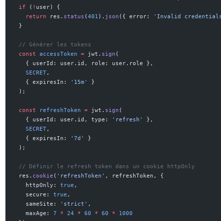
  if
 (
!
user) {
    return
 res.
status
(
401
).
json
({ error: 
'Invalid credential
  }
  // Générer les tokens
  const
 accessToken
 =
 jwt.
sign
(
    { userId: user.id, role: user.role },
    SECRET
,
    { expiresIn: 
'15m'
 }
  );
  const
 refreshToken
 =
 jwt.
sign
(
    { userId: user.id, type: 
'refresh'
 },
    SECRET
,
    { expiresIn: 
'7d'
 }
  );
  // Définir le refresh token dans un cookie httpOnly
  res.
cookie
(
'refreshToken'
, refreshToken, {
    httpOnly: 
true
,
    secure: 
true
,
    sameSite: 
'strict'
,
    maxAge: 
7
 *
 24
 *
 60
 *
 60
 *
 1000