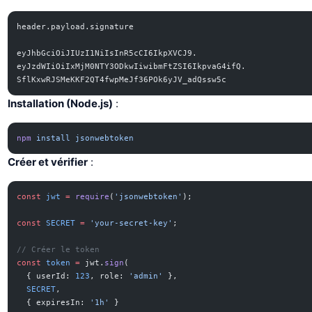
header.payload.signature
eyJhbGciOiJIUzI1NiIsInR5cCI6IkpXVCJ9.
eyJzdWIiOiIxMjM0NTY3ODkwIiwibmFtZSI6IkpvaG4ifQ.
SflKxwRJSMeKKF2QT4fwpMeJf36POk6yJV_adQssw5c
Installation (Node.js)
:
npm
 install
 jsonwebtoken
Créer et vérifier
:
const
 jwt
 =
 require
(
'jsonwebtoken'
);
const
 SECRET
 =
 'your-secret-key'
;
// Créer le token
const
 token
 =
 jwt.
sign
(
  { userId: 
123
, role: 
'admin'
 },
  SECRET
,
  { expiresIn: 
'1h'
 }