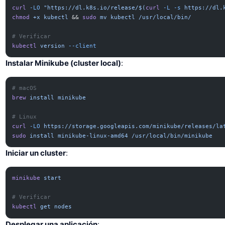
curl
 -LO
 "https://dl.k8s.io/release/$(
curl
 -L
 -s
 https://dl.
chmod
 +x
 kubectl
 && 
sudo
 mv
 kubectl
 /usr/local/bin/
# Verificar
kubectl
 version
 --client
Instalar Minikube (cluster local)
:
# macOS
brew
 install
 minikube
# Linux
curl
 -LO
 https://storage.googleapis.com/minikube/releases/la
sudo
 install
 minikube-linux-amd64
 /usr/local/bin/minikube
Iniciar un cluster
:
minikube
 start
# Verificar
kubectl
 get
 nodes
Desplegar una aplicación
: