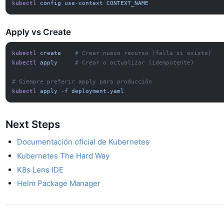
kubectl
 config
 use-context
 CONTEXT_NAME
Apply vs Create
kubectl
 create
    # Crear nuevo recurso (falla si existe)
kubectl
 apply
     # Crear o actualizar (idempotente)
# Siempre preferir apply para producción
kubectl
 apply
 -f
 deployment.yaml
Next Steps
Documentación oficial de Kubernetes
Kubernetes The Hard Way
K8s Lens IDE
Helm Package Manager