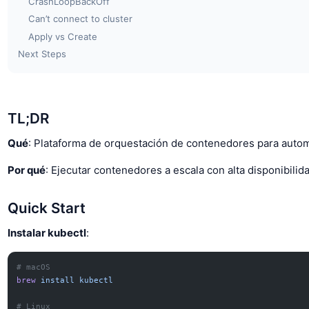
CrashLoopBackOff
Can’t connect to cluster
Apply vs Create
Next Steps
TL;DR
Qué
: Plataforma de orquestación de contenedores para autom
Por qué
: Ejecutar contenedores a escala con alta disponibilid
Quick Start
Instalar kubectl
:
# macOS
brew
 install
 kubectl
# Linux