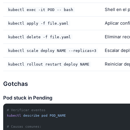
Shell en el 
kubectl exec -it POD -- bash
Aplicar conf
kubectl apply -f file.yaml
Eliminar re
kubectl delete -f file.yaml
Escalar dep
kubectl scale deploy NAME --replicas=3
Reiniciar d
kubectl rollout restart deploy NAME
Gotchas
Pod stuck in Pending
# Verificar eventos
kubectl
 describe
 pod
 POD_NAME
# Causas comunes: