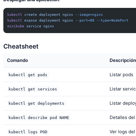
kubectl
 create
 deployment
 nginx
 --image=nginx
kubectl
 expose
 deployment
 nginx
 --port=80
 --type=NodePort
minikube
 service
 nginx
Cheatsheet
Comando
Descripción
Listar pods
kubectl get pods
Listar servic
kubectl get services
Listar depl
kubectl get deployments
Detalles del
kubectl describe pod NAME
Ver logs del
kubectl logs POD