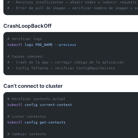
# - Recursos insuficientes → añadir nodos o reducir requests
# - Error de pull de imagen → verificar nombre de imagen y a
CrashLoopBackOff
# Verificar logs
kubectl
 logs
 POD_NAME
 --previous
# Causas comunes:
# - Crash de la app → corregir código de la aplicación
# - Config faltante → verificar ConfigMaps/Secrets
Can’t connect to cluster
# Verificar contexto actual
kubectl
 config
 current-context
# Listar contextos
kubectl
 config
 get-contexts
# Cambiar contexto