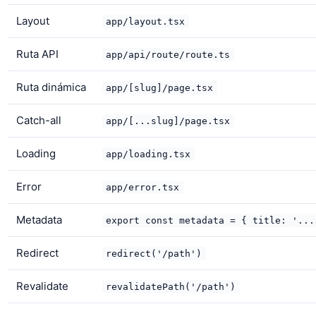
Layout
app/layout.tsx
Ruta API
app/api/route/route.ts
Ruta dinámica
app/[slug]/page.tsx
Catch-all
app/[...slug]/page.tsx
Loading
app/loading.tsx
Error
app/error.tsx
Metadata
export const metadata = { title: '...
Redirect
redirect('/path')
Revalidate
revalidatePath('/path')