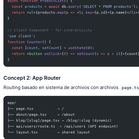
async
 function
 ProductList
() {
  const
 products
 =
 await
 db.
query
(
'SELECT * FROM products'
);
  return
 <
ul
>{products.
map
(
p
 =>
 <
li
 key
=
{p.id}>{p.name}</
li
>
}
// Client Component - for interactivity
'use client'
;
function
 Counter
() {
  const
 [
count
, 
setCount
] 
=
 useState
(
0
);
  return
 <
button
 onClick
=
{() 
=>
 setCount
(
c
 =>
 c 
+
 1
)}>{count
}
Concept 2: App Router
Routing basado en sistema de archivos con archivos
page.ts
app/
├── page.tsx           → /
├── about/page.tsx     → /about
├── blog/[slug]/page.tsx → /blog/:slug (dynamic)
├── api/users/route.ts  → /api/users (API endpoint)
└── layout.tsx         → shared layout