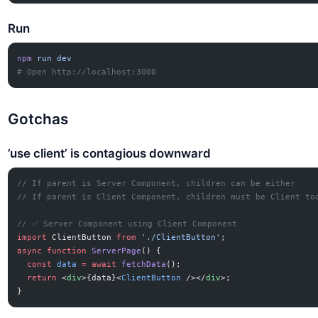
Run
npm
 run
 dev
# Open http://localhost:3000
Gotchas
’use client’ is contagious downward
// If parent is Server Component, children can be either
// If parent is Client Component, children must be Client to
// ✅ Server Component using Client Component
import
 ClientButton 
from
 './ClientButton'
;
async
 function
 ServerPage
() {
  const
 data
 =
 await
 fetchData
();
  return
 <
div
>{data}<
ClientButton
 /></
div
>;
}