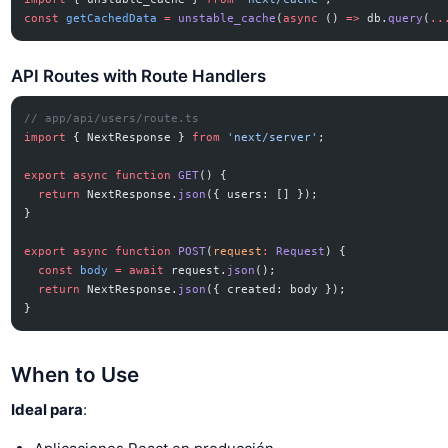
const
 getCachedData
 =
 unstable_cache
(
async
 () 
=>
 db.
query
(
..
API Routes with Route Handlers
// app/api/users/route.ts
import
 { NextResponse } 
from
 'next/server'
;
export
 async
 function
 GET
() {
  return
 NextResponse.
json
({ users: [] });
}
export
 async
 function
 POST
(
request
:
 Request
) {
  const
 body
 =
 await
 request.
json
();
  return
 NextResponse.
json
({ created: body });
}
When to Use
Ideal para
: