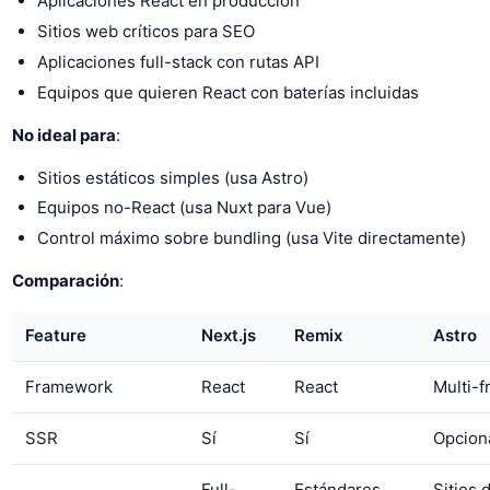
Aplicaciones React en producción
Sitios web críticos para SEO
Aplicaciones full-stack con rutas API
Equipos que quieren React con baterías incluidas
No ideal para
:
Sitios estáticos simples (usa Astro)
Equipos no-React (usa Nuxt para Vue)
Control máximo sobre bundling (usa Vite directamente)
Comparación
:
Feature
Next.js
Remix
Astro
Framework
React
React
Multi-
SSR
Sí
Sí
Opcion
Full-
Estándares
Sitios 