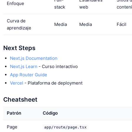
Enfoque
stack
web
conten
Curva de
Media
Media
Fácil
aprendizaje
Next Steps
Next.js Documentation
Next.js Learn
- Curso interactivo
App Router Guide
Vercel
- Plataforma de deployment
Cheatsheet
Patrón
Código
Page
app/route/page.tsx