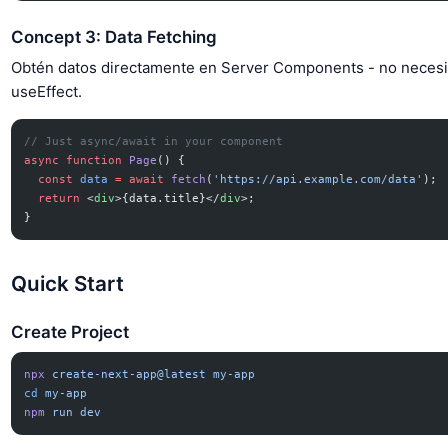
Concept 3: Data Fetching
Obtén datos directamente en Server Components - no necesi
useEffect.
// Just async/await in your component
async
 function
 Page
() {
  const
 data
 =
 await
 fetch
(
'https://api.example.com/data'
);
  return
 <
div
>{data.title}</
div
>;
}
Quick Start
Create Project
npx
 create-next-app@latest
 my-app
cd
 my-app
npm
 run
 dev