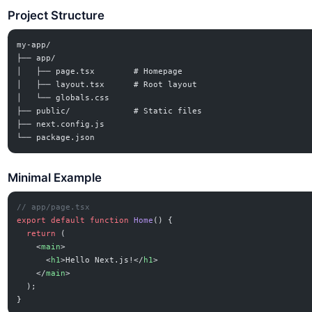
Project Structure
my-app/
├── app/
│   ├── page.tsx        # Homepage
│   ├── layout.tsx      # Root layout
│   └── globals.css
├── public/             # Static files
├── next.config.js
└── package.json
Minimal Example
// app/page.tsx
export
 default
 function
 Home
() {
  return
 (
    <
main
>
      <
h1
>Hello Next.js!</
h1
>
    </
main
>
  );
}