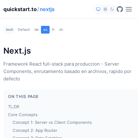
quickstart.to
/
nextjs
tech
Default
de
es
fr
zh
Next.js
Framework React full-stack para produccion - Server
Components, enrutamiento basado en archivos, rapido por
defecto
ON THIS PAGE
TL;DR
Core Concepts
Concept 1: Server vs Client Components
Concept 2: App Router