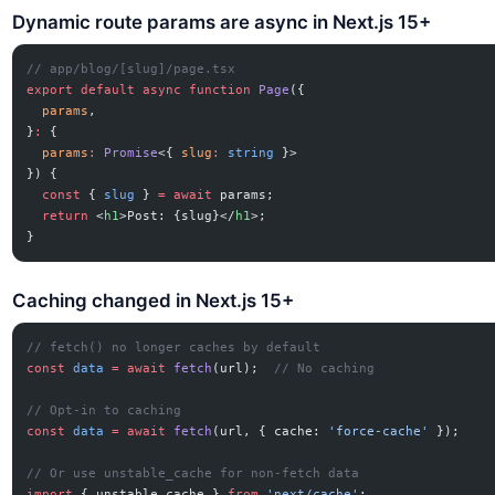
Dynamic route params are async in Next.js 15+
// app/blog/[slug]/page.tsx
export
 default
 async
 function
 Page
({
  params
,
}
:
 {
  params
:
 Promise
<{ 
slug
:
 string
 }>
}) {
  const
 { 
slug
 } 
=
 await
 params;
  return
 <
h1
>Post: {slug}</
h1
>;
}
Caching changed in Next.js 15+
// fetch() no longer caches by default
const
 data
 =
 await
 fetch
(url);  
// No caching
// Opt-in to caching
const
 data
 =
 await
 fetch
(url, { cache: 
'force-cache'
 });
// Or use unstable_cache for non-fetch data
import
 { unstable_cache } 
from
 'next/cache'
;