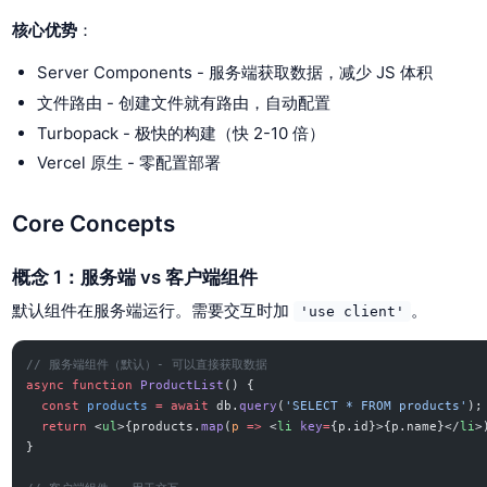
核心优势
：
Server Components - 服务端获取数据，减少 JS 体积
文件路由 - 创建文件就有路由，自动配置
Turbopack - 极快的构建（快 2-10 倍）
Vercel 原生 - 零配置部署
Core Concepts
概念 1：服务端 vs 客户端组件
默认组件在服务端运行。需要交互时加
。
'use client'
// 服务端组件（默认）- 可以直接获取数据
async
 function
 ProductList
() {
  const
 products
 =
 await
 db.
query
(
'SELECT * FROM products'
);
  return
 <
ul
>{products.
map
(
p
 =>
 <
li
 key
=
{p.id}>{p.name}</
li
>
}