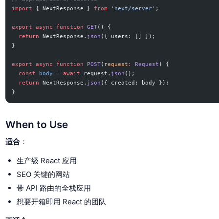
import
 { NextResponse } 
from
 'next/server'
;
export
 async
 function
 GET
() {
  return
 NextResponse.
json
({ users: [] });
}
export
 async
 function
 POST
(
request
:
 Request
) {
  const
 body
 =
 await
 request.
json
();
  return
 NextResponse.
json
({ created: body });
}
When to Use
适合
：
生产级 React 应用
SEO 关键的网站
带 API 路由的全栈应用
想要开箱即用 React 的团队