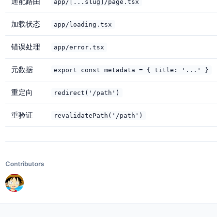
通配路由
app/[...slug]/page.tsx
加载状态
app/loading.tsx
错误处理
app/error.tsx
元数据
export const metadata = { title: '...' }
重定向
redirect('/path')
重验证
revalidatePath('/path')
Contributors