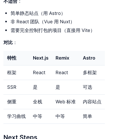
不适合
：
简单静态站点（用 Astro）
非 React 团队（Vue 用 Nuxt）
需要完全控制打包的项目（直接用 Vite）
对比
：
特性
Next.js
Remix
Astro
框架
React
React
多框架
SSR
是
是
可选
侧重
全栈
Web 标准
内容站点
学习曲线
中等
中等
简单
Next Steps