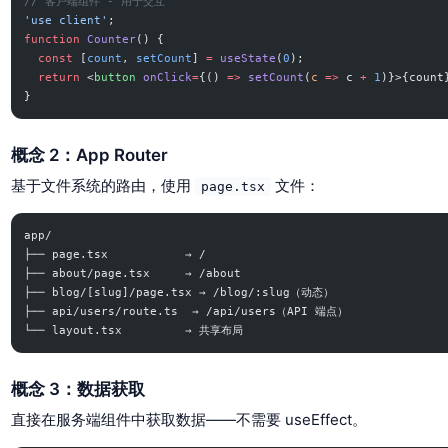
// 客户端组件 - 用于交互
'use client'
;
function
 Counter
() {
  const
 [
count
, 
setCount
] 
=
 useState
(
0
);
  return
 <
button
 onClick
=
{() 
=>
 setCount
(
c
 =>
 c 
+
 1
)}>{count
}
概念 2：App Router
基于文件系统的路由，使用
文件：
page.tsx
app/
├── page.tsx           → /
├── about/page.tsx     → /about
├── blog/[slug]/page.tsx → /blog/:slug（动态）
├── api/users/route.ts  → /api/users（API 端点）
└── layout.tsx         → 共享布局
概念 3：数据获取
直接在服务端组件中获取数据——不需要 useEffect。