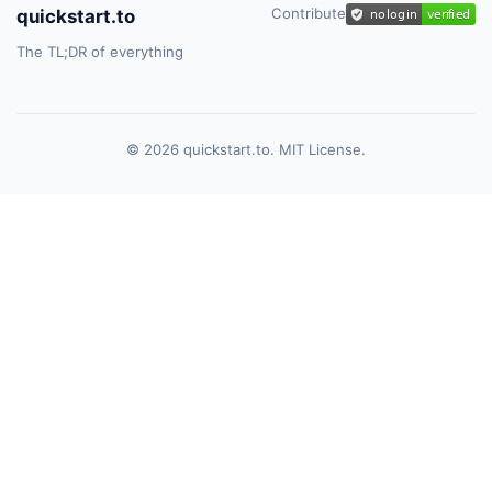
Contribute
quickstart.to
The TL;DR of everything
© 2026 quickstart.to. MIT License.