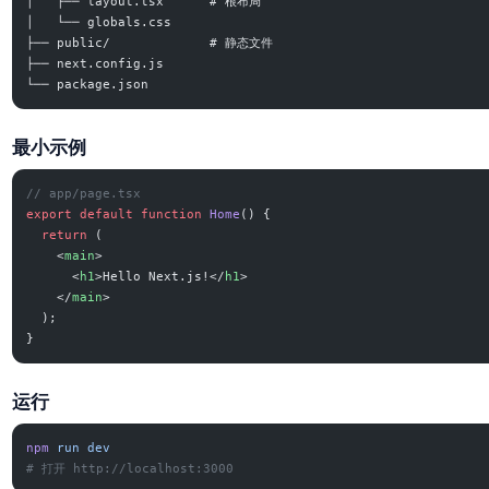
│   ├── layout.tsx      # 根布局
│   └── globals.css
├── public/             # 静态文件
├── next.config.js
└── package.json
最小示例
// app/page.tsx
export
 default
 function
 Home
() {
  return
 (
    <
main
>
      <
h1
>Hello Next.js!</
h1
>
    </
main
>
  );
}
运行
npm
 run
 dev
# 打开 http://localhost:3000