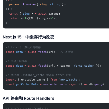
  params
:
 Promise
<{ 
slug
:
 string
 }>
}) {
  const
 { 
slug
 } 
=
 await
 params;
  return
 <
h1
>文章: {slug}</
h1
>;
}
Next.js 15+ 中缓存行为改变
// fetch() 默认不再缓存
const
 data
 =
 await
 fetch
(url);  
// 不缓存
// 手动开启缓存
const
 data
 =
 await
 fetch
(url, { cache: 
'force-cache'
 });
// 或使用 unstable_cache 缓存非 fetch 数据
import
 { unstable_cache } 
from
 'next/cache'
;
const
 getCachedData
 =
 unstable_cache
(
async
 () 
=>
 db.
query
(
..
API 路由和 Route Handlers
// app/api/users/route.ts