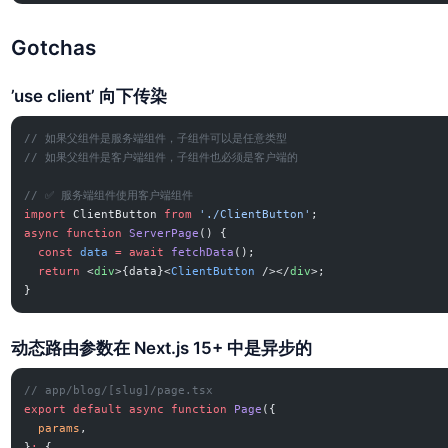
Gotchas
’use client’ 向下传染
// 如果父组件是服务端组件，子组件可以是任意类型
// 如果父组件是客户端组件，子组件也必须是客户端的
// ✅ 服务端组件使用客户端组件
import
 ClientButton 
from
 './ClientButton'
;
async
 function
 ServerPage
() {
  const
 data
 =
 await
 fetchData
();
  return
 <
div
>{data}<
ClientButton
 /></
div
>;
}
动态路由参数在 Next.js 15+ 中是异步的
// app/blog/[slug]/page.tsx
export
 default
 async
 function
 Page
({
  params
,
}
:
 {