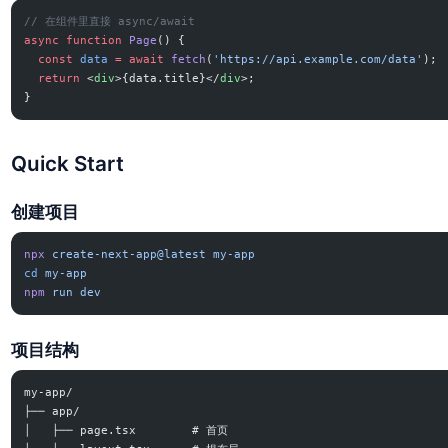
// 在组件里直接 async/await
async
 function
 Page
() {
  const
 data
 =
 await
 fetch
(
'https://api.example.com/data'
);
  return
 <
div
>{data.title}</
div
>;
}
Quick Start
创建项目
npx
 create-next-app@latest
 my-app
cd
 my-app
npm
 run
 dev
项目结构
my-app/
├── app/
│   ├── page.tsx        # 首页