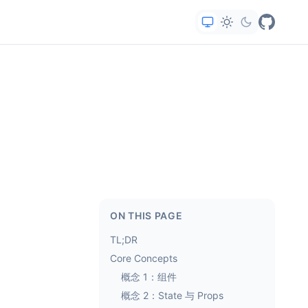
ON THIS PAGE
TL;DR
Core Concepts
概念 1：组件
概念 2：State 与 Props