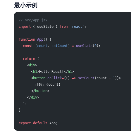
最小示例
// src/App.jsx
import
 { useState } 
from
 'react'
;
function
 App
() {
  const
 [
count
, 
setCount
] 
=
 useState
(
0
);
  return
 (
    <
div
>
      <
h1
>Hello React!</
h1
>
      <
button
 onClick
=
{() 
=>
 setCount
(count 
+
 1
)}>
        计数: {count}
      </
button
>
    </
div
>
  );
}
export
 default
 App;