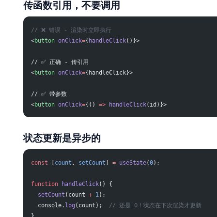
传函数引用，不要调用
// ❌ 错误 - 渲染时立即执行
<
button
 onClick
=
{
handleClick
()}>
// ✅ 正确 - 传引用
<
button
 onClick
=
{handleClick}>
// ✅ 带参数
<
button
 onClick
=
{() 
=>
 handleClick
(id)}>
状态更新是异步的
const
 [
count
, 
setCount
] 
=
 useState
(
0
);
function
 handleClick
() {
  setCount
(count 
+
 1
);
  console.
log
(count);  
// 还是 0！状态在下次渲染才更新
}