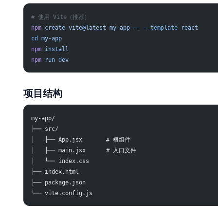
# 使用 Vite（推荐）
npm
 create
 vite@latest
 my-app
 --
 --template
 react
cd
 my-app
npm
 install
npm
 run
 dev
项目结构
my-app/
├── src/
│   ├── App.jsx       # 根组件
│   ├── main.jsx      # 入口文件
│   └── index.css
├── index.html
├── package.json
└── vite.config.js