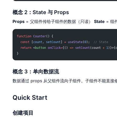
概念 2：State 与 Props
Props
= 父组件传给子组件的数据（只读）
State
= 组
function
 Counter
() {
  const
 [
count
, 
setCount
] 
=
 useState
(
0
);  
// State
  return
 <
button
 onClick
=
{() 
=>
 setCount
(count 
+
 1
)}>{
}
概念 3：单向数据流
数据通过 props 从父组件流向子组件。子组件不能
Quick Start
创建项目