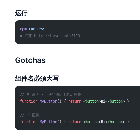
运行
npm
 run
 dev
# 打开 http://localhost:5173
Gotchas
组件名必须大写
// ❌ 错误 - 会被当成 HTML 标签
function
 myButton
() { 
return
 <
button
>Hi</
button
> }
// ✅ 正确
function
 MyButton
() { 
return
 <
button
>Hi</
button
> }