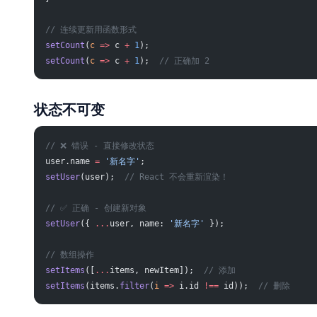
// 连续更新用函数形式
setCount
(
c
 =>
 c 
+
 1
);
setCount
(
c
 =>
 c 
+
 1
);  
// 正确加 2
状态不可变
// ❌ 错误 - 直接修改状态
user.name 
=
 '新名字'
;
setUser
(user);  
// React 不会重新渲染！
// ✅ 正确 - 创建新对象
setUser
({ 
...
user, name: 
'新名字'
 });
// 数组操作
setItems
([
...
items, newItem]);  
// 添加
setItems
(items.
filter
(
i
 =>
 i.id 
!==
 id));  
// 删除