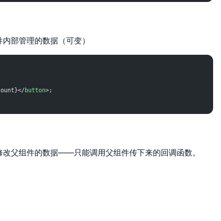
件内部管理的数据（可变）
count}</
button
>;
直接修改父组件的数据——只能调用父组件传下来的回调函数。