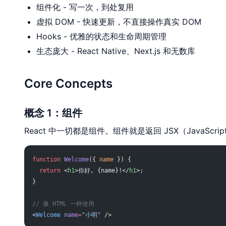
组件化 - 写一次，到处复用
虚拟 DOM - 快速更新，不直接操作真实 DOM
Hooks - 优雅的状态和生命周期管理
生态庞大 - React Native、Next.js 和无数库
Core Concepts
概念 1：组件
React 中一切都是组件。组件就是返回 JSX（JavaScri
function
 Welcome
({ 
name
 }) {
  return
 <
h1
>你好, {name}!</
h1
>;
}
// 像 HTML 一样使用
<
Welcome
 name
=
"小明"
 />