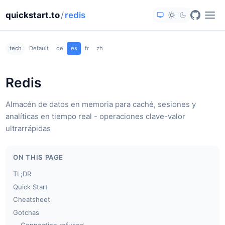
quickstart.to
/
redis
tech
Default
de
es
fr
zh
Redis
Almacén de datos en memoria para caché, sesiones y
analíticas en tiempo real - operaciones clave-valor
ultrarrápidas
ON THIS PAGE
TL;DR
Quick Start
Cheatsheet
Gotchas