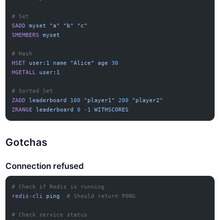
# Set
SADD
 myset
 "a"
 "b"
 "c"
SMEMBERS
 myset
# Hash
HSET
 user:1
 name
 "Alice"
 age
 30
HGETALL
 user:1
# Sorted Set
ZADD
 leaderboard
 100
 "player1"
 200
 "player2"
ZRANGE
 leaderboard
 0
 -1
 WITHSCORES
Gotchas
Connection refused
# Check if Redis is running
redis-cli
 ping
  # Should return PONG
# Check service status