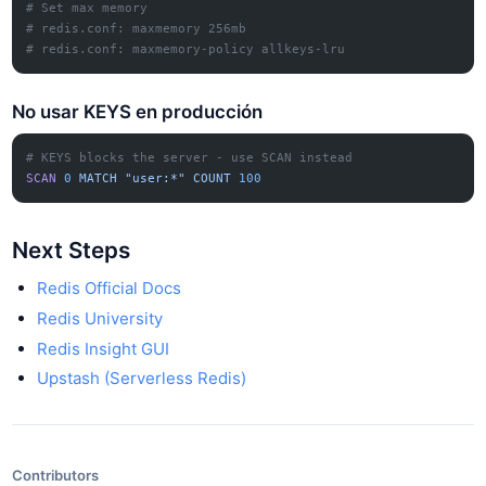
# Set max memory
# redis.conf: maxmemory 256mb
# redis.conf: maxmemory-policy allkeys-lru
No usar KEYS en producción
# KEYS blocks the server - use SCAN instead
SCAN
 0
 MATCH
 "user:*"
 COUNT
 100
Next Steps
Redis Official Docs
Redis University
Redis Insight GUI
Upstash (Serverless Redis)
Contributors