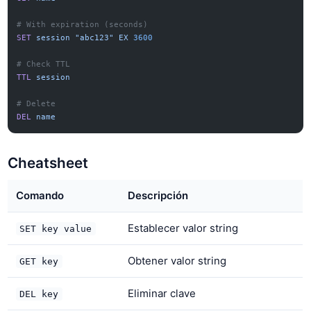
# With expiration (seconds)
SET
 session
 "abc123"
 EX
 3600
# Check TTL
TTL
 session
# Delete
DEL
 name
Cheatsheet
Comando
Descripción
Establecer valor string
SET key value
Obtener valor string
GET key
Eliminar clave
DEL key