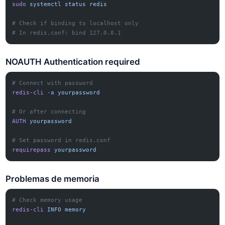
sudo
 systemctl
 status
 redis
# Check if binding to localhost only
# In redis.conf: bind 127.0.0.1
NOAUTH Authentication required
# Connect with password
redis-cli
 -a
 yourpassword
# Or after connecting
AUTH
 yourpassword
# Set password in redis.conf
requirepass
 yourpassword
Problemas de memoria
# Check memory usage
redis-cli
 INFO
 memory