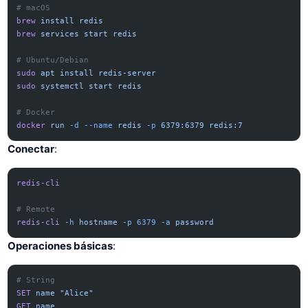
# macOS
brew
 install
 redis
brew
 services
 start
 redis
# Ubuntu/Debian
sudo
 apt
 install
 redis-server
sudo
 systemctl
 start
 redis
# Docker
docker
 run
 -d
 --name
 redis
 -p
 6379:6379
 redis:7
Conectar
:
redis-cli
# Remote
redis-cli
 -h
 hostname
 -p
 6379
 -a
 password
Operaciones básicas
:
# String
SET
 name
 "Alice"
GET
 name