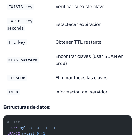
Verificar si existe clave
EXISTS key
EXPIRE key
Establecer expiración
seconds
Obtener TTL restante
TTL key
Encontrar claves (usar SCAN en
KEYS pattern
prod)
Eliminar todas las claves
FLUSHDB
Información del servidor
INFO
Estructuras de datos
:
# List
LPUSH
 mylist
 "a"
 "b"
 "c"
LRANGE
 mylist
 0
 -1