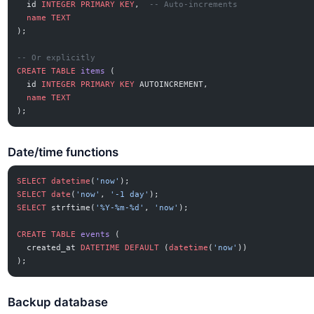
  id 
INTEGER
 PRIMARY KEY
,  
-- Auto-increments
  name
 TEXT
);
-- Or explicitly
CREATE
 TABLE
 items
 (
  id 
INTEGER
 PRIMARY KEY
 AUTOINCREMENT,
  name
 TEXT
);
Date/time functions
SELECT
 datetime
(
'now'
);
SELECT
 date
(
'now'
, 
'-1 day'
);
SELECT
 strftime(
'%Y-%m-%d'
, 
'now'
);
CREATE
 TABLE
 events
 (
  created_at 
DATETIME
 DEFAULT
 (
datetime
(
'now'
))
);
Backup database