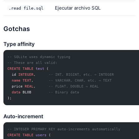
Ejecutar archivo SQL
.read file.sql
Gotchas
Type affinity
-- SQLite uses dynamic typing
-- These are all valid:
CREATE
 TABLE
 test
 (
  id 
INTEGER
,      
-- INT, BIGINT, etc. → INTEGER
  name
 TEXT
,       
-- VARCHAR, CHAR, etc. → TEXT
  price 
REAL
,      
-- FLOAT, DOUBLE → REAL
  data
 BLOB        
-- Binary data
);
Auto-increment
-- INTEGER PRIMARY KEY auto-increments automatically
CREATE
 TABLE
 users
 (