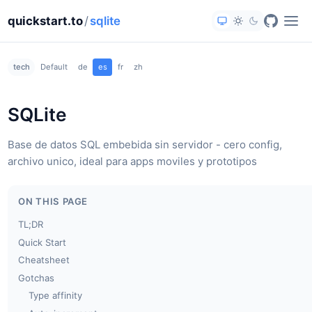
quickstart.to
/
sqlite
tech
Default
de
es
fr
zh
SQLite
Base de datos SQL embebida sin servidor - cero config,
archivo unico, ideal para apps moviles y prototipos
ON THIS PAGE
TL;DR
Quick Start
Cheatsheet
Gotchas
Type affinity