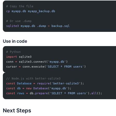
# Copy the file
cp
 myapp.db
 myapp_backup.db
# Or use .dump
sqlite3
 myapp.db
 .dump
 >
 backup.sql
Use in code
# Python
import
 sqlite3
conn 
=
 sqlite3.connect(
'myapp.db'
)
cursor 
=
 conn.execute(
'SELECT * FROM users'
)
// Node.js with better-sqlite3
const
 Database
 =
 require
(
'better-sqlite3'
);
const
 db
 =
 new
 Database
(
'myapp.db'
);
const
 rows
 =
 db.
prepare
(
'SELECT * FROM users'
).
all
();
Next Steps