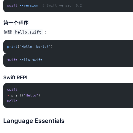
swift
 --version
  # Swift version 6.2
第一个程序
创建
：
hello.swift
print
(
"Hello, World!"
)
swift
 hello.swift
Swift REPL
swift
>
 print(
"Hello"
)
Hello
Language Essentials