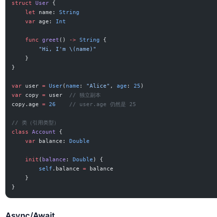
struct
 User
 {
    let
 name: 
String
    var
 age: 
Int
    func
 greet
() 
->
 String
 {
        "Hi, I'm 
\(name)
"
    }
}
var
 user 
=
 User
(
name
: 
"Alice"
, 
age
: 
25
)
var
 copy 
=
 user  
// 独立副本
copy.age 
=
 26
    // user.age 仍然是 25
// 类（引用类型）
class
 Account
 {
    var
 balance: 
Double
    init
(
balance
: 
Double
) {
        self
.balance 
=
 balance
    }
}
Async/Await