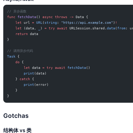
// 异步函数
func
 fetchData
() 
async
 throws
 ->
 Data {
    let
 url 
=
 URL
(
string
: 
"https://api.example.com"
)
!
    let
 (data, 
_
) 
=
 try
 await
 URLSession.shared.
data
(
from
: u
    return
 data
}
// 调用异步代码
Task
 {
    do
 {
        let
 data 
=
 try
 await
 fetchData
()
        print
(data)
    } 
catch
 {
        print
(error)
    }
}
Gotchas
结构体 vs 类