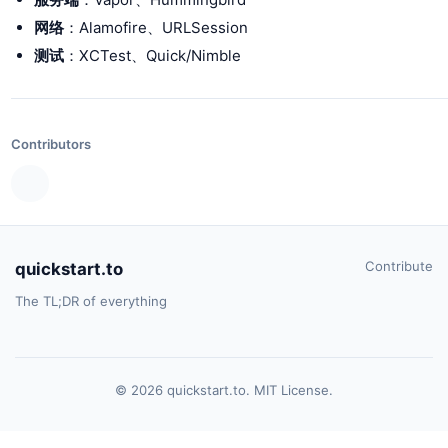
网络
：Alamofire、URLSession
测试
：XCTest、Quick/Nimble
Contributors
Contribute
quickstart.to
The TL;DR of everything
© 2026 quickstart.to. MIT License.