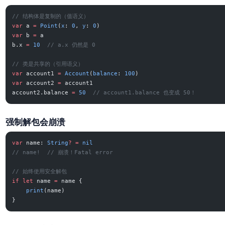
// 结构体是复制的（值语义）
var
 a 
=
 Point
(
x
: 
0
, 
y
: 
0
)
var
 b 
=
 a
b.x 
=
 10
  // a.x 仍然是 0
// 类是共享的（引用语义）
var
 account1 
=
 Account
(
balance
: 
100
)
var
 account2 
=
 account1
account2.balance 
=
 50
  // account1.balance 也变成 50！
强制解包会崩溃
var
 name: 
String
?
 =
 nil
// name!  // 崩溃！Fatal error
// 始终使用安全解包
if
 let
 name 
=
 name {
    print
(name)
}