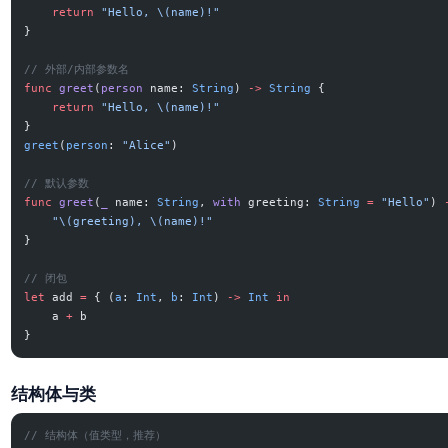
    return
 "Hello, 
\(name)
!"
}
// 外部/内部参数名
func
 greet
(
person
 name: 
String
) 
->
 String
 {
    return
 "Hello, 
\(name)
!"
}
greet
(
person
: 
"Alice"
)
// 默认参数
func
 greet
(
_
 name: 
String
, 
with
 greeting: 
String
 =
 "Hello"
) 
    "
\(greeting)
, 
\(name)
!"
}
// 闭包
let
 add 
=
 { (
a
: 
Int
, 
b
: 
Int
) 
->
 Int
 in
    a 
+
 b
}
结构体与类
// 结构体（值类型，推荐）