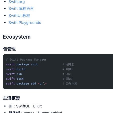
Swift.org
Swift 编程语言
SwiftUI 教程
Swift Playgrounds
Ecosystem
包管理
# Swift Package Manager
swift
 package
 init
              # 创建包
swift
 build
                     # 构建
swift
 run
                       # 运行
swift
 test
                      # 测试
swift
 package
 add
 <
ur
l
>
         # 添加依赖
主流框架
UI
：SwiftUI、UIKit
服务端
：Vapor、Hummingbird