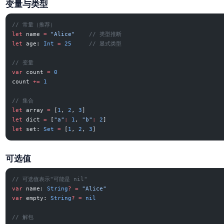
变量与类型
// 常量（推荐）
let
 name 
=
 "Alice"
    // 类型推断
let
 age: 
Int
 =
 25
     // 显式类型
// 变量
var
 count 
=
 0
count 
+=
 1
// 集合
let
 array 
=
 [
1
, 
2
, 
3
]
let
 dict 
=
 [
"a"
:
 1
, 
"b"
:
 2
]
let
 set: 
Set
 =
 [
1
, 
2
, 
3
]
可选值
// 可选值表示"可能是 nil"
var
 name: 
String
?
 =
 "Alice"
var
 empty: 
String
?
 =
 nil
// 解包