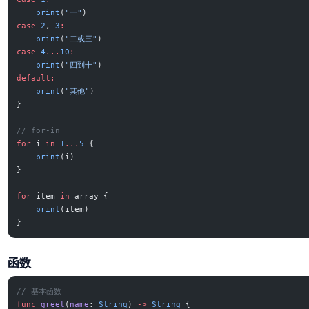
    print
(
"一"
)
case
 2
, 
3
:
    print
(
"二或三"
)
case
 4
...
10
:
    print
(
"四到十"
)
default:
    print
(
"其他"
)
}
// for-in
for
 i 
in
 1
...
5
 {
    print
(i)
}
for
 item 
in
 array {
    print
(item)
}
函数
// 基本函数
func
 greet
(
name
: 
String
) 
->
 String
 {