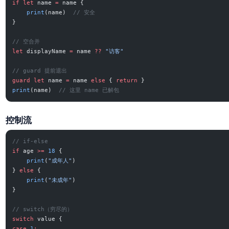
if
 let
 name 
=
 name {
    print
(name)  
// 安全
}
// 空合并
let
 displayName 
=
 name 
??
 "访客"
// guard 提前退出
guard
 let
 name 
=
 name 
else
 { 
return
 }
print
(name)  
// 这里 name 已解包
控制流
// if-else
if
 age 
>=
 18
 {
    print
(
"成年人"
)
} 
else
 {
    print
(
"未成年"
)
}
// switch（穷尽的）
switch
 value {
case
 1
: