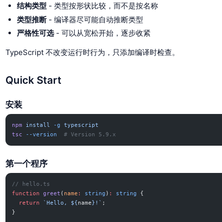
结构类型
- 类型按形状比较，而不是按名称
类型推断
- 编译器尽可能自动推断类型
严格性可选
- 可以从宽松开始，逐步收紧
TypeScript 不改变运行时行为，只添加编译时检查。
Quick Start
安装
npm
 install
 -g
 typescript
tsc
 --version
  # Version 5.9.x
第一个程序
// hello.ts
function
 greet
(
name
:
 string
)
:
 string
 {
  return
 `Hello, ${
name
}!`
;
}