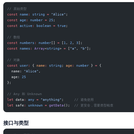
// 原始类型
const
 name
:
 string
 =
 "Alice"
;
const
 age
:
 number
 =
 25
;
const
 active
:
 boolean
 =
 true
;
// 数组
const
 numbers
:
 number
[] 
=
 [
1
, 
2
, 
3
];
const
 names
:
 Array
<
string
> 
=
 [
"a"
, 
"b"
];
// 对象
const
 user
:
 { 
name
:
 string
; 
age
:
 number
 } 
=
 {
  name: 
"Alice"
,
  age: 
25
};
// Any 和 Unknown
let
 data
:
 any
 =
 "anything"
;     
// 避免使用
let
 safe
:
 unknown
 =
 getData
();  
// 更安全，需要类型检查
接口与类型