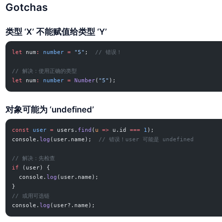
Gotchas
类型 ‘X’ 不能赋值给类型 ‘Y’
let
 num
:
 number
 =
 "5"
;  
// 错误！
// 解决：使用正确的类型
let
 num
:
 number
 =
 Number
(
"5"
);
对象可能为 ‘undefined’
const
 user
 =
 users.
find
(
u
 =>
 u.id 
===
 1
);
console.
log
(user.name);  
// 错误！user 可能是 undefined
// 解决：先检查
if
 (user) {
  console.
log
(user.name);
}
// 或用可选链
console.
log
(user?.name);