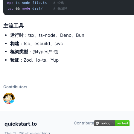
npx
 ts-node
 file.ts
   # 经典
tsc
 && 
node
 dist/
     # 先编译
主流工具
运行时
：tsx、ts-node、Deno、Bun
构建
：tsc、esbuild、swc
框架类型
：@types/* 包
验证
：Zod、io-ts、Yup
Contributors
Contribute
quickstart.to
The TL;DR of everything