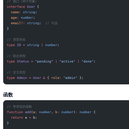
// 接口（用于对象）
interface
 User
 {
  name
:
 string
;
  age
:
 number
;
  email
?:
 string
;  
// 可选
}
// 类型别名
type
 ID
 =
 string
 |
 number
;
// 联合类型
type
 Status
 =
 "pending"
 |
 "active"
 |
 "done"
;
// 交叉类型
type
 Admin
 =
 User
 &
 { 
role
:
 "admin"
 };
函数
// 带类型的函数
function
 add
(
a
:
 number
, 
b
:
 number
)
:
 number
 {
  return
 a 
+
 b;
}