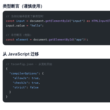
类型断言（谨慎使用）
// 当你比编译器更了解类型时
const
 input
 =
 document.
getElementById
(
"input"
) 
as
 HTMLInputE
input.value 
=
 "hello"
;
// 非空断言（危险）
const
 element
 =
 document.
getElementById
(
"app"
)
!
;
从 JavaScript 迁移
// tsconfig.json - 从宽松开始
{
  "compilerOptions"
: {
    "allowJs"
: 
true
,
    "checkJs"
: 
true
,
    "strict"
: 
false
  }
}