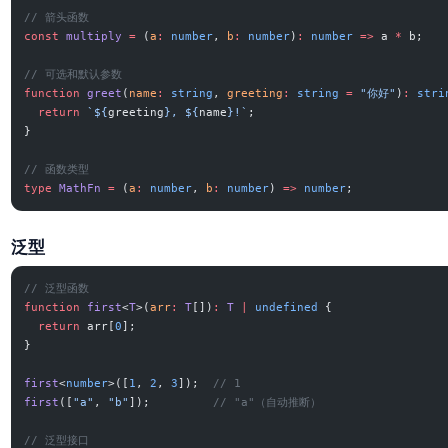
// 箭头函数
const
 multiply
 =
 (
a
:
 number
, 
b
:
 number
)
:
 number
 =>
 a 
*
 b;
// 可选和默认参数
function
 greet
(
name
:
 string
, 
greeting
:
 string
 =
 "你好"
)
:
 stri
  return
 `${
greeting
}, ${
name
}!`
;
}
// 函数类型
type
 MathFn
 =
 (
a
:
 number
, 
b
:
 number
) 
=>
 number
;
泛型
// 泛型函数
function
 first
<
T
>(
arr
:
 T
[])
:
 T
 |
 undefined
 {
  return
 arr[
0
];
}
first
<
number
>([
1
, 
2
, 
3
]);  
// 1
first
([
"a"
, 
"b"
]);         
// "a"（自动推断）
// 泛型接口