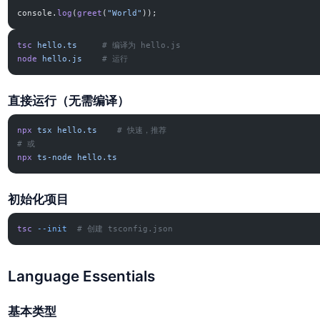
console.
log
(
greet
(
"World"
));
tsc
 hello.ts
     # 编译为 hello.js
node
 hello.js
    # 运行
直接运行（无需编译）
npx
 tsx
 hello.ts
    # 快速，推荐
# 或
npx
 ts-node
 hello.ts
初始化项目
tsc
 --init
  # 创建 tsconfig.json
Language Essentials
基本类型