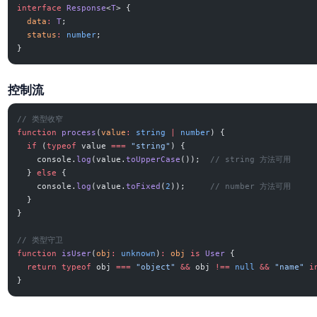
interface
 Response
<
T
> {
  data
:
 T
;
  status
:
 number
;
}
控制流
// 类型收窄
function
 process
(
value
:
 string
 |
 number
) {
  if
 (
typeof
 value 
===
 "string"
) {
    console.
log
(value.
toUpperCase
());  
// string 方法可用
  } 
else
 {
    console.
log
(value.
toFixed
(
2
));     
// number 方法可用
  }
}
// 类型守卫
function
 isUser
(
obj
:
 unknown
)
:
 obj
 is
 User
 {
  return
 typeof
 obj 
===
 "object"
 &&
 obj 
!==
 null
 &&
 "name"
 i
}