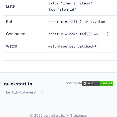
v-for="item in items"
Liste
:key="item.id"
Ref
→
const x = ref(0)
x.value
Computed
const x = computed(() => ...)
Watch
watch(source, callback)
Contribute
quickstart.to
The TL;DR of everything
© 2026 quickstart.to. MIT License.