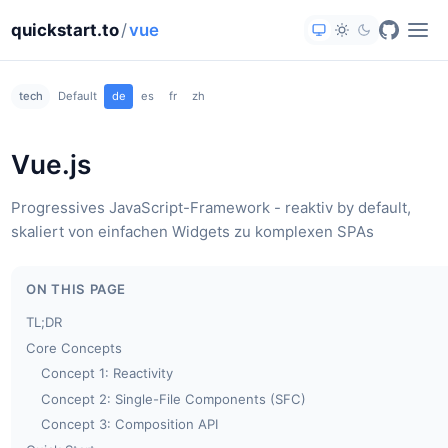
quickstart.to
/
vue
tech
Default
de
es
fr
zh
Vue.js
Progressives JavaScript-Framework - reaktiv by default,
skaliert von einfachen Widgets zu komplexen SPAs
ON THIS PAGE
TL;DR
Core Concepts
Concept 1: Reactivity
Concept 2: Single-File Components (SFC)
Concept 3: Composition API