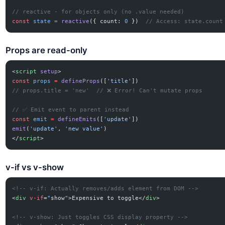
// reactive - for objects only (no .value needed)
const
 state
 =
 reactive
({ count: 
0
 })  
// Access: state.count
Props are read-only
<
script
 setup
>
const
 props
 =
 defineProps
([
'title'
])
// props.title = 'new'  // ❌ Error! Can't mutate props
// ✅ Emit event to parent instead
const
 emit
 =
 defineEmits
([
'update'
])
emit
(
'update'
, 
'new value'
)
</
script
>
v-if vs v-show
<!-- v-if: Actually removes/adds element from DOM -->
<
div
 v-if
=
"
show
"
>Expensive to toggle</
div
>
<!-- v-show: Just toggles CSS display property -->