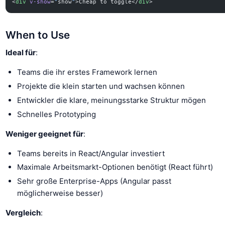
<
div
 v-show
=
"
show
"
>Cheap to toggle</
div
>
When to Use
Ideal für
:
Teams die ihr erstes Framework lernen
Projekte die klein starten und wachsen können
Entwickler die klare, meinungsstarke Struktur mögen
Schnelles Prototyping
Weniger geeignet für
:
Teams bereits in React/Angular investiert
Maximale Arbeitsmarkt-Optionen benötigt (React führt)
Sehr große Enterprise-Apps (Angular passt
möglicherweise besser)
Vergleich
: