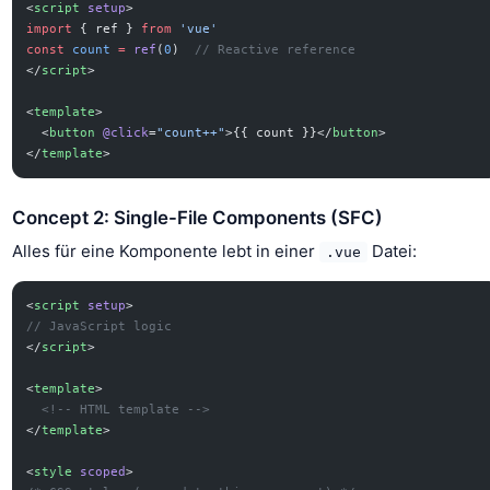
<
script
 setup
>
import
 { ref } 
from
 'vue'
const
 count
 =
 ref
(
0
)  
// Reactive reference
</
script
>
<
template
>
  <
button
 @click
=
"count++"
>{{ count }}</
button
>
</
template
>
Concept 2: Single-File Components (SFC)
Alles für eine Komponente lebt in einer
Datei:
.vue
<
script
 setup
>
// JavaScript logic
</
script
>
<
template
>
  <!-- HTML template -->
</
template
>
<
style
 scoped
>