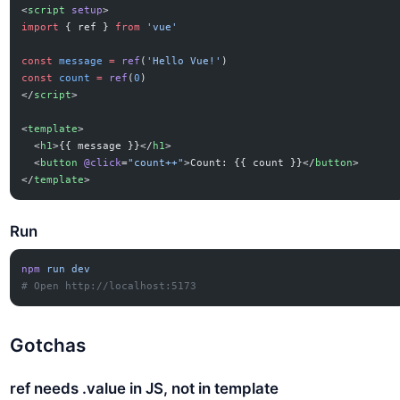
<
script
 setup
>
import
 { ref } 
from
 'vue'
const
 message
 =
 ref
(
'Hello Vue!'
)
const
 count
 =
 ref
(
0
)
</
script
>
<
template
>
  <
h1
>{{ message }}</
h1
>
  <
button
 @click
=
"count++"
>Count: {{ count }}</
button
>
</
template
>
Run
npm
 run
 dev
# Open http://localhost:5173
Gotchas
ref needs .value in JS, not in template