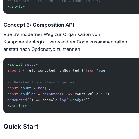
/* CSS styles (scoped to this component) */
</
style
>
Concept 3: Composition API
Vue 3’s moderner Weg zur Organisation von
Komponentenlogik - verwandten Code zusammenhalten
anstatt nach Optionstyp zu trennen.
<
script
 setup
>
import
 { ref, computed, onMounted } 
from
 'vue'
// Related logic stays together
const
 count
 =
 ref
(
0
)
const
 doubled
 =
 computed
(() 
=>
 count.value 
*
 2
)
onMounted
(() 
=>
 console.
log
(
'Ready!'
))
</
script
>
Quick Start