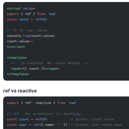
<
script
 setup
>
import
 { ref } 
from
 'vue'
const
 count
 =
 ref
(
0
)
// In JS, use .value
console.
log
(count.value)
count.value
++
</
script
>
<
template
>
  <!-- In template, NO .value needed -->
  <
span
>{{ count }}</
span
>
</
template
>
ref vs reactive
import
 { ref, reactive } 
from
 'vue'
// ref - for primitives (or anything)
const
 count
 =
 ref
(
0
)           
// Access: count.value
const
 user
 =
 ref
({ name: 
''
 }) 
// Access: user.value.name